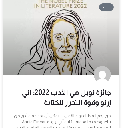
أدب
جائزة نوبل في الأدب 2022: آني
إرنو وقوة التحرر للكتابة
من رحم المعاناة يولد الأمل، لا يمكن أن نجد جملة أدق من
تلك لوصف ما قدمته الكاتبة آني إرنو- Annie Erneaux
للمجتمع الفرنسي وتحديدًا لسيدات الطبقة العاملة، الذين