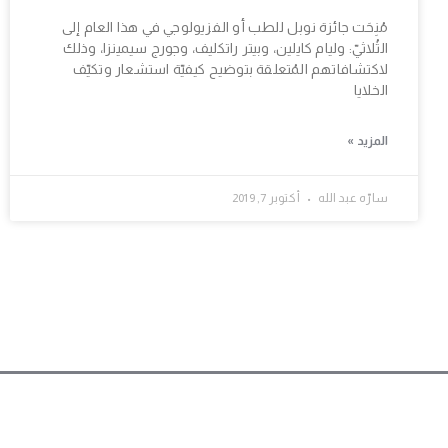
مُنِحَت جائزة نوبل للطب أو الفزيولوجي في هذا العام إلى
الثُلاثيّ: وليام كايلين، وبيتر راتكليف، وجورج سيمينزا، وذلك
لاكتشافاتهم المُتعلقة بتوضيح كيفيّة استشعار وتكيّف
الخلايا
المزيد »
سارّه عبد الله
أكتوبر 7, 2019