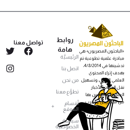
روابط
تواصل معنا
هامة
«الباحثون المصريون» هي
الرئيسيَّة
مبادرة علمية تطوعية تم
تدشينها في 4/8/2014،
اتصل بنا
بهدف إثراء المحتوى
من نحن
العلمي العربي، وتسهيل
نقل المواد والأخبار
تطوَّع معنا
العلمية للمهتمين بها
من المصريين والعرب،
أقسام
الموقع
سياسة
الخصوصيَّة