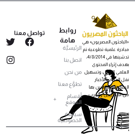
روابط
تواصل معنا
هامة
«الباحثون المصريون» هي
الرئيسيَّة
مبادرة علمية تطوعية تم
تدشينها في 4/8/2014،
اتصل بنا
بهدف إثراء المحتوى
من نحن
العلمي العربي، وتسهيل
نقل المواد والأخبار
تطوَّع معنا
العلمية للمهتمين بها
من المصريين والعرب،
أقسام
الموقع
سياسة
الخصوصيَّة