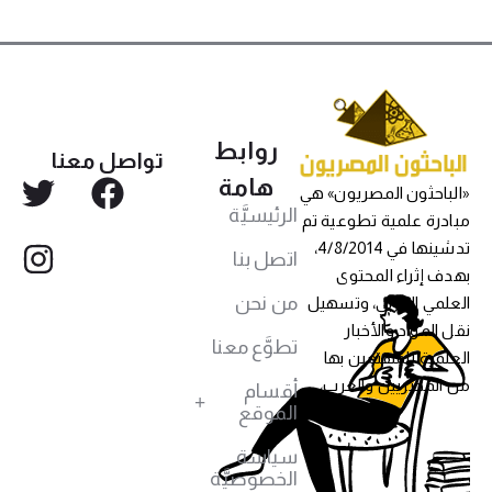
روابط
تواصل معنا
هامة
«الباحثون المصريون» هي
الرئيسيَّة
مبادرة علمية تطوعية تم
تدشينها في 4/8/2014،
اتصل بنا
بهدف إثراء المحتوى
من نحن
العلمي العربي، وتسهيل
نقل المواد والأخبار
تطوَّع معنا
العلمية للمهتمين بها
من المصريين والعرب،
أقسام
الموقع
سياسة
الخصوصيَّة