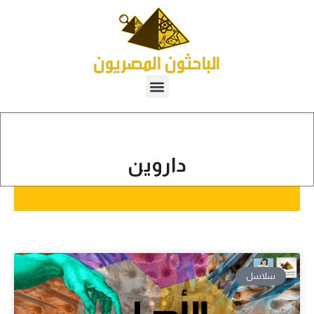
داروين
سلاسل