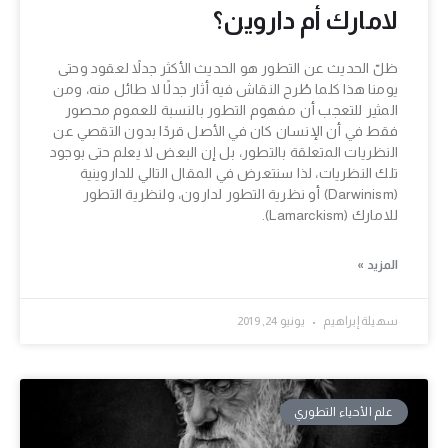
لامارك أم داروين؟
ظلّ الحديث عن التطور هو الحديث الأكثر جدلاً لعقود وحتى
يومنا هذا كلما طُرح النقاش فيه أثار جدلًا لا طائل منه، ومن
المثير للتعجب أن مفهوم التطور بالنسبة للعموم محصور
فقط في أن الإنسان كان في الأصل قردًا بدون التقصي عن
النظريات المتعلقة بالتطور، بل إن البعض لا يعلم حتى بوجود
تلك النظريات، لذا سنتعرض في المقال التالي للداروينية
(Darwinism) أو نظرية التطور لدارون، ولنظرية التطور
للامارك (Lamarckism).
المزيد »
سهيلة إبراهيم
يونيو 24, 2019
علم الأحياء التطوري