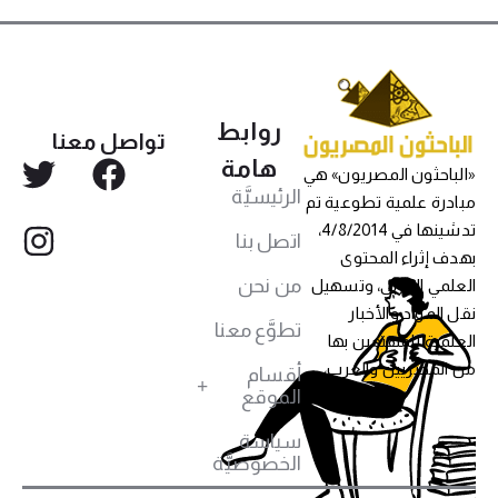
روابط
تواصل معنا
هامة
«الباحثون المصريون» هي
الرئيسيَّة
مبادرة علمية تطوعية تم
تدشينها في 4/8/2014،
اتصل بنا
بهدف إثراء المحتوى
من نحن
العلمي العربي، وتسهيل
نقل المواد والأخبار
تطوَّع معنا
العلمية للمهتمين بها
من المصريين والعرب،
أقسام
الموقع
سياسة
الخصوصيَّة