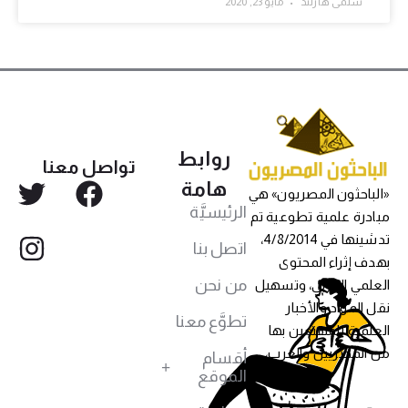
سلمى هارلند
مايو 23, 2020
روابط
تواصل معنا
هامة
«الباحثون المصريون» هي
الرئيسيَّة
مبادرة علمية تطوعية تم
تدشينها في 4/8/2014،
اتصل بنا
بهدف إثراء المحتوى
من نحن
العلمي العربي، وتسهيل
نقل المواد والأخبار
تطوَّع معنا
العلمية للمهتمين بها
من المصريين والعرب،
أقسام
الموقع