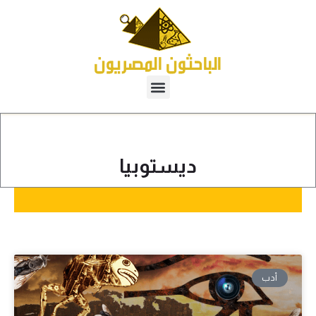
ديستوبيا
أدب