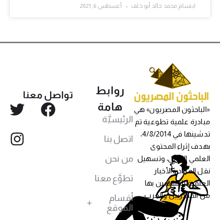
ابتسام محمد خالد أبو خلف
أغسطس 6, 2021
روابط
تواصل معنا
هامة
«الباحثون المصريون» هي
الرئيسيَّة
مبادرة علمية تطوعية تم
تدشينها في 4/8/2014،
اتصل بنا
بهدف إثراء المحتوى
من نحن
العلمي العربي، وتسهيل
نقل المواد والأخبار
تطوَّع معنا
العلمية للمهتمين بها
من المصريين والعرب،
أقسام
الموقع