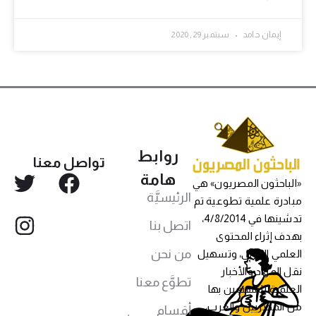
إيمان حامد
سبتمبر 29, 2020
روابط
تواصل معنا
هامة
«الباحثون المصريون» هي
الرئيسيَّة
مبادرة علمية تطوعية تم
تدشينها في 4/8/2014،
اتصل بنا
بهدف إثراء المحتوى
من نحن
العلمي العربي، وتسهيل
نقل المواد والأخبار
تطوَّع معنا
العلمية للمهتمين بها
من المصريين والعرب،
أقسام