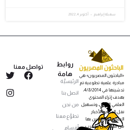
سهيلة إبراهيم
أكتوبر 4, 2022
روابط
تواصل معنا
هامة
«الباحثون المصريون» هي
الرئيسيَّة
مبادرة علمية تطوعية تم
تدشينها في 4/8/2014،
اتصل بنا
بهدف إثراء المحتوى
من نحن
العلمي العربي، وتسهيل
نقل المواد والأخبار
تطوَّع معنا
العلمية للمهتمين بها
من المصريين والعرب،
أقسام