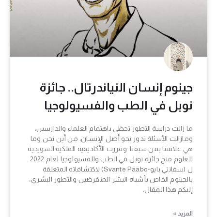
جينوم إنسان النياندرتال.. جائزة
نوبل في الطب والفسيولوجيا
ما زالت دراسة التطور تحظى باهتمام العلماء والدارسين،
ومازالت الأسئلة تدور نحو أصل الإنسان، من أين نحن وما
هي علاقتنا بمن سبقنا. وقررت الأكاديمية الملكية السويدية
للعلوم منح جائزة نوبل في الطب والفسيولوجيا لعام 2022
ل (سفانتي بابو-Svante Pääbo) لاكتشافاته المتعلقة
بالجينوم الخاص بأشباه البشر المنقرضين والتطور البشري،
إليكم هذا المقال.
المزيد »