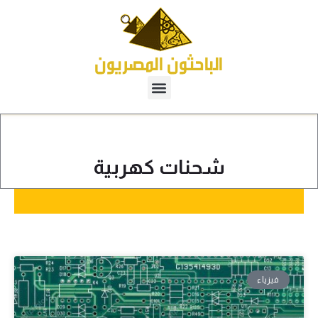
شحنات كهربية
فيزياء