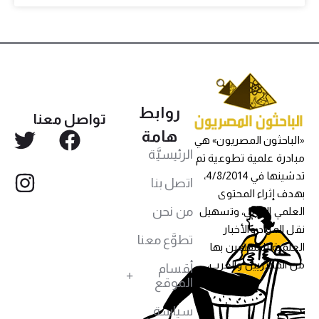
روابط
تواصل معنا
هامة
«الباحثون المصريون» هي
الرئيسيَّة
مبادرة علمية تطوعية تم
تدشينها في 4/8/2014،
اتصل بنا
بهدف إثراء المحتوى
من نحن
العلمي العربي، وتسهيل
نقل المواد والأخبار
تطوَّع معنا
العلمية للمهتمين بها
من المصريين والعرب،
أقسام
الموقع
سياسة