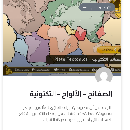
الأرض وعلوم البيئة
الصفائح – الألواح – التكتونية
بالرغم من أن نظرية الإنجراف القارّي لـ «ألفريد فينغر –
Alfred Wegener» قد فشلت في إعطاء التفسير المُقنع
للأسباب التي أدت إلى حدوث حركة القارات،