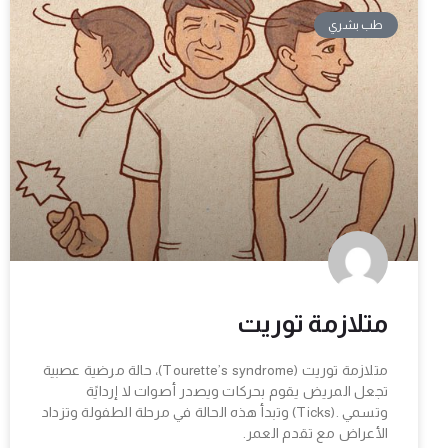
طب بشري
متلازمة توريت
متلازمة توريت (Tourette’s syndrome)، حالة مرضية عصبية
تجعل المريض يقوم بحركات ويصدر أصوات لا إردايًة
وتسمي .(Ticks) وتبدأ هذه الحالة في مرحلة الطفولة وتزداد
الأعراض مع تقدم العمر.