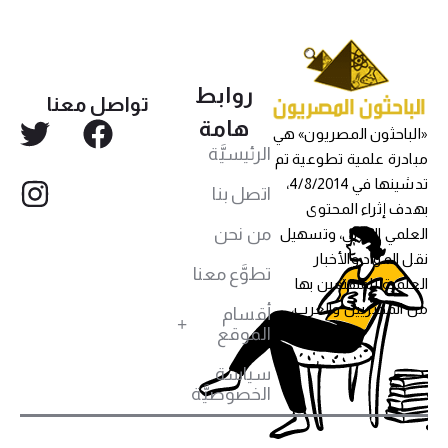
روابط
تواصل معنا
هامة
«الباحثون المصريون» هي
الرئيسيَّة
مبادرة علمية تطوعية تم
تدشينها في 4/8/2014،
اتصل بنا
بهدف إثراء المحتوى
من نحن
العلمي العربي، وتسهيل
نقل المواد والأخبار
تطوَّع معنا
العلمية للمهتمين بها
من المصريين والعرب،
أقسام
الموقع
سياسة
الخصوصيَّة