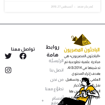
عُمر بكر محمد
أغسطس 27, 2018
روابط
تواصل معنا
هامة
«الباحثون المصريون» هي
الرئيسيَّة
مبادرة علمية تطوعية تم
تدشينها في 4/8/2014،
اتصل بنا
بهدف إثراء المحتوى
من نحن
العلمي العربي، وتسهيل
نقل المواد والأخبار
تطوَّع معنا
العلمية للمهتمين بها
من المصريين والعرب،
أقسام
الموقع