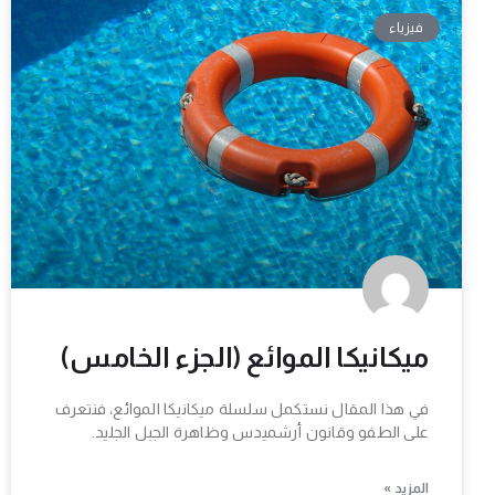
فيزياء
ميكانيكا الموائع (الجزء الخامس)
في هذا المقال نستكمل سلسلة ميكانيكا الموائع، فنتعرف
على الطفو وقانون أرشميدس وظاهرة الجبل الجليد.
المزيد »