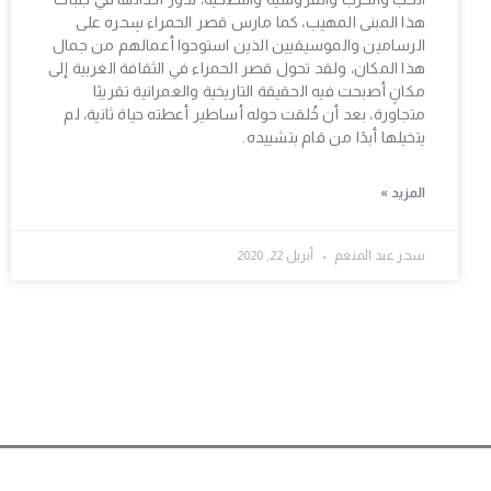
هذا المبنى المهيب، كما مارس قصر الحمراء سِحره على
الرسامين والموسيقيين الذين استوحوا أعمالهم من جمال
هذا المكان، ولقد تحول قصر الحمراء في الثقافة الغربية إلى
مكانٍ أصبحت فيه الحقيقة التاريخية والعمرانية تقريبًا
متجاورة، بعد أن خُلقت حوله أساطير أعطته حياة ثانية، لم
يتخيلها أبدًا من قام بتشييده.
المزيد »
سحر عبد المنعم
أبريل 22, 2020