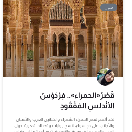
فنون
قَصْرُ«الحمراء».. فِرْدَوْسُ
الأنْدلسِ المَفْقُودِ
لقد ألهم قصر الحمراء الشعراء والفنانين العرب والأسبان
والأجانب على حدٍ سواء، لنسج روايات وقصائد شعرية حول
الحب والحرب والفروسية والتضحية، تدور أحداثها في جنبات