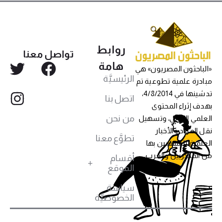
روابط
تواصل معنا
هامة
«الباحثون المصريون» هي
الرئيسيَّة
مبادرة علمية تطوعية تم
تدشينها في 4/8/2014،
اتصل بنا
بهدف إثراء المحتوى
من نحن
العلمي العربي، وتسهيل
نقل المواد والأخبار
تطوَّع معنا
العلمية للمهتمين بها
من المصريين والعرب،
أقسام
الموقع
سياسة
الخصوصيَّة