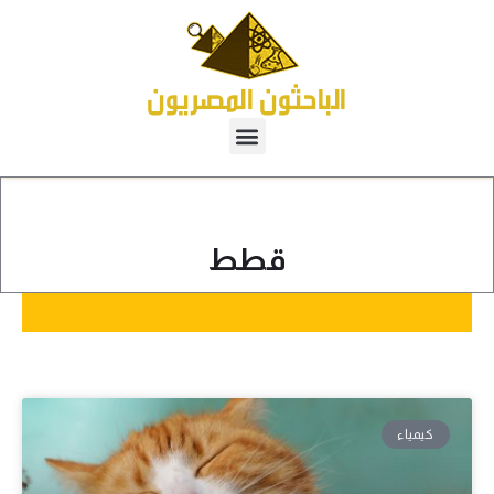
قطط
كيمياء