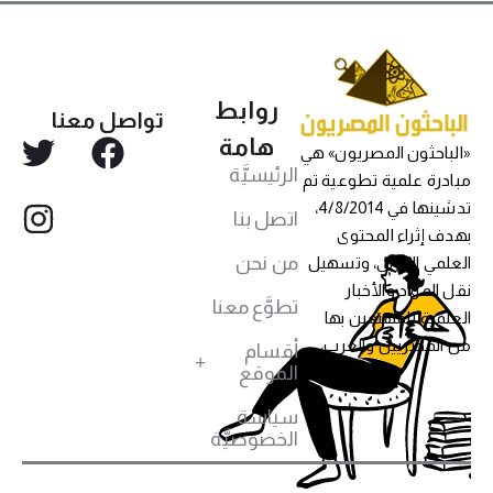
روابط
تواصل معنا
هامة
«الباحثون المصريون» هي
الرئيسيَّة
مبادرة علمية تطوعية تم
تدشينها في 4/8/2014،
اتصل بنا
بهدف إثراء المحتوى
من نحن
العلمي العربي، وتسهيل
نقل المواد والأخبار
تطوَّع معنا
العلمية للمهتمين بها
من المصريين والعرب،
أقسام
الموقع
سياسة
الخصوصيَّة