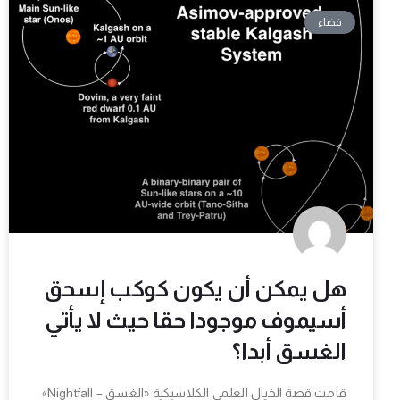
فضاء
هل يمكن أن يكون كوكب إسحق
أسيموف موجودا حقا حيث لا يأتي
الغسق أبدا؟
قامت قصة الخيال العلمي الكلاسيكية «الغسق – Nightfall»