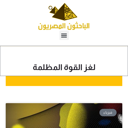
لغز القوة المظلمة
فيزياء