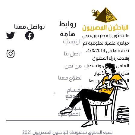
روابط
تواصل معنا
هامة
«الباحثون المصريون» هي
الرئيسيَّة
مبادرة علمية تطوعية تم
تدشينها في 4/8/2014،
اتصل بنا
بهدف إثراء المحتوى
من نحن
العلمي العربي، وتسهيل
نقل المواد والأخبار
تطوَّع معنا
العلمية للمهتمين بها
من المصريين والعرب،
أقسام
الموقع
سياسة
الخصوصيَّة
جميع الحقوق محفوظة للباحثون المصريون 2021