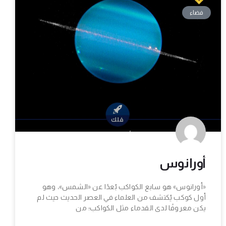
فضاء
أورانوس
«أورانوس» هو سابع الكواكب بُعدًا عن «الشمس»، وهو
أول كوكب يُكتشف من العلماء في العصر الحديث حيث لم
يكن معروفًا لدى القدماء مثل الكواكب؛ من