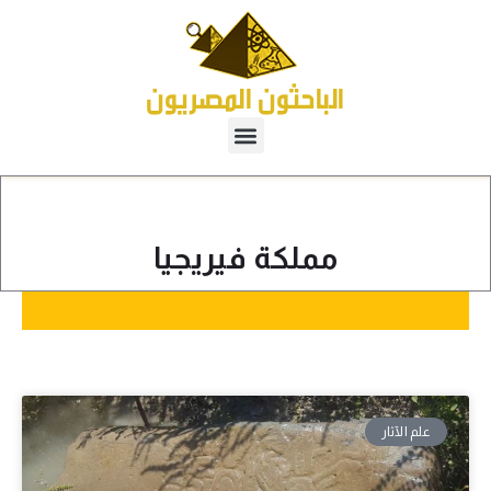
مملكة فيريجيا
علم الآثار