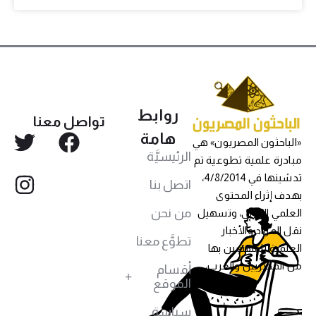
روابط
تواصل معنا
هامة
«الباحثون المصريون» هي
الرئيسيَّة
مبادرة علمية تطوعية تم
تدشينها في 4/8/2014،
اتصل بنا
بهدف إثراء المحتوى
من نحن
العلمي العربي، وتسهيل
نقل المواد والأخبار
تطوَّع معنا
العلمية للمهتمين بها
من المصريين والعرب،
أقسام
الموقع
سياسة