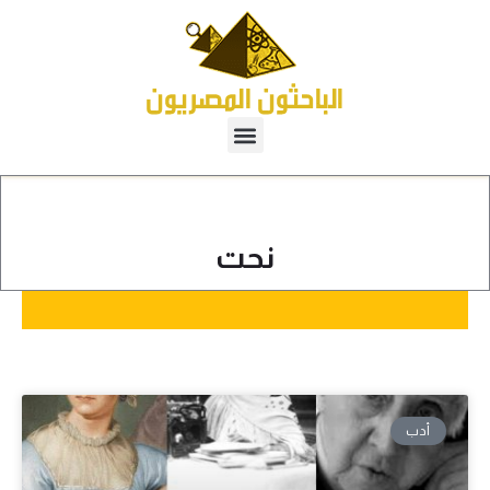
نحت
أدب