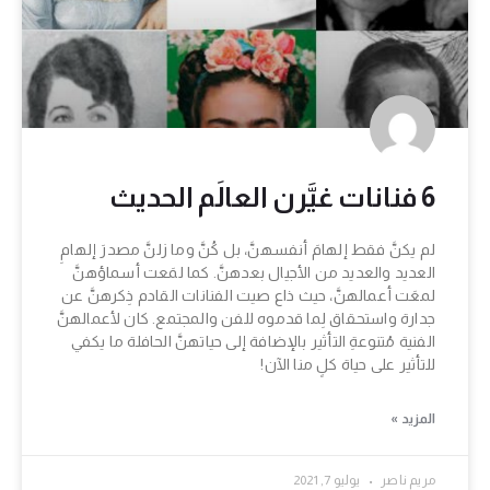
6 فنانات غيَّرن العالَم الحديث
لم يكنَّ فقط إلهامَ أنفسهنَّ، بل كُنَّ وما زلنَّ مصدرَ إلهامِ
العديد والعديد من الأجيال بعدهنَّ. كما لمَعت أسماؤهنَّ
لمعَت أعمالهنَّ، حيث ذاع صيت الفنانات القادم ذِكرهنَّ عن
جدارة واستحقاق لِما قدموه للفن والمجتمع. كان لأعمالهنَّ
الفنية مُتنوعةِ التأثير بالإضافة إلى حياتهنَّ الحافلة ما يكفي
للتأثير على حياة كلٍ منا الآن!
المزيد »
مريم ناصر
يوليو 7, 2021