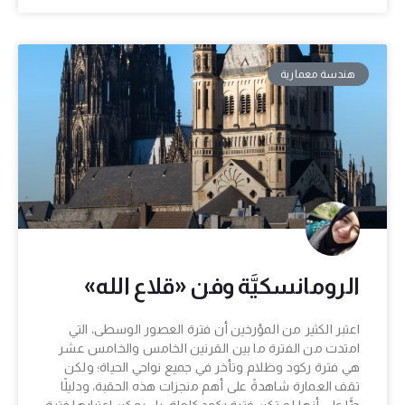
هندسة معمارية
الرومانسكيَّة وفن «قلاع الله»
اعتبر الكثير من المؤرخين أن فترة العصور الوسطى، التي
امتدت من الفترة ما بين القرنين الخامس والخامس عشر
هي فترة ركود وظلام وتأخر في جميع نواحي الحياة؛ ولكن
تقف العمارة شاهدةً على أهم منجزات هذه الحقبة، ودليلًا
حيًّا على أنها لم تكن فترة ركود كاملة، بل يمكن اعتبارها فترة