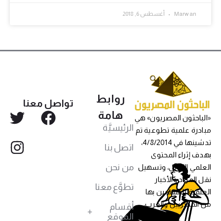
Marwan
أغسطس 6, 2018
روابط
تواصل معنا
هامة
«الباحثون المصريون» هي
الرئيسيَّة
مبادرة علمية تطوعية تم
تدشينها في 4/8/2014،
اتصل بنا
بهدف إثراء المحتوى
من نحن
العلمي العربي، وتسهيل
نقل المواد والأخبار
تطوَّع معنا
العلمية للمهتمين بها
من المصريين والعرب،
أقسام
الموقع