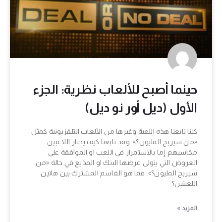
حينما أصبح للألعاب نظرية: الجزء
الأول (ديل أور نو ديل)
كلنا تابعنا هذه اللعبة وغيرها من الألعاب التلفزيونية كمثل
«من سيربح المليون؟». وقد تابعنا كيف يختار اللاعبين
مكاسبهم إما بالاستمرار في اللعب او الموافقة علي
العروض التي يتولى عرضها البنك او المذيع في حالة «من
سيربح المليون؟». فما هو القاسم المشترك بين هاتين
اللعبتين؟
المزيد »