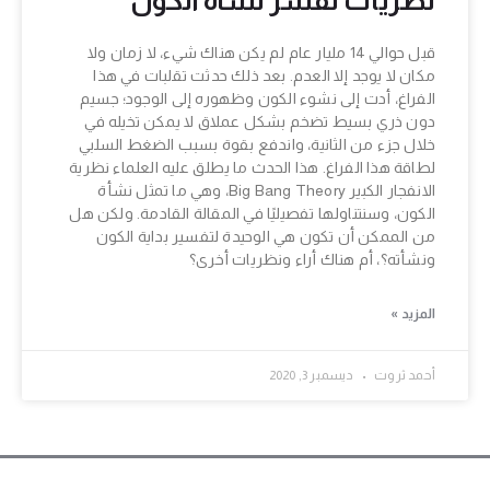
قبل حوالي 14 مليار عام لم يكن هناك شيء، لا زمان ولا
مكان لا يوجد إلا العدم. بعد ذلك حدثت تقلبات في هذا
الفراغ، أدت إلى نشوء الكون وظهوره إلى الوجود؛ جسيم
دون ذري بسيط تضخم بشكل عملاق لا يمكن تخيله في
خلال جزء من الثانية، واندفع بقوة بسبب الضغط السلبي
لطاقة هذا الفراغ. هذا الحدث ما يطلق عليه العلماء نظرية
الانفجار الكبير Big Bang Theory، وهي ما تمثل نشأة
الكون، وسنتناولها تفصيليًا في المقالة القادمة. ولكن هل
من الممكن أن تكون هي الوحيدة لتفسير بداية الكون
ونشأته؟، أم هناك أراء ونظريات أخرى؟
المزيد »
أحمد ثروت
ديسمبر 3, 2020