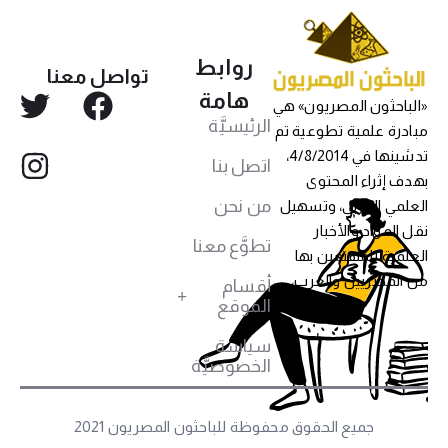
روابط
تواصل معنا
هامة
«الباحثون المصريون» هي
الرئيسيَّة
مبادرة علمية تطوعية تم
تدشينها في 4/8/2014،
اتصل بنا
بهدف إثراء المحتوى
من نحن
العلمي العربي، وتسهيل
نقل المواد والأخبار
تطوَّع معنا
العلمية للمهتمين بها
من المصريين والعرب،
أقسام
الموقع
سياسة
الخصوصيَّة
جميع الحقوق محفوظة للباحثون المصريون 2021