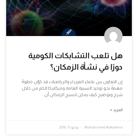
هل تلعب التشابكات الكومية
دورًا في نشأة الزمكان؟
إن التعاون بين علماء الفيزياء والرياضيات قد كوّن خطوةً
مهمةً نحو توحيد النسبية العامة وميكانيكا الكم من خلال
شرح وتوضيح كيف يمكن لنسيج الزمكان أن
المزيد »
Mohammed Abkareno
يونيو 11, 2016