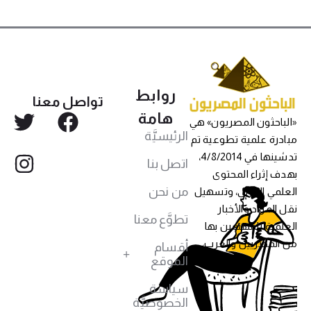
روابط
تواصل معنا
هامة
«الباحثون المصريون» هي
الرئيسيَّة
مبادرة علمية تطوعية تم
تدشينها في 4/8/2014،
اتصل بنا
بهدف إثراء المحتوى
من نحن
العلمي العربي، وتسهيل
نقل المواد والأخبار
تطوَّع معنا
العلمية للمهتمين بها
من المصريين والعرب،
أقسام
الموقع
سياسة
الخصوصيَّة