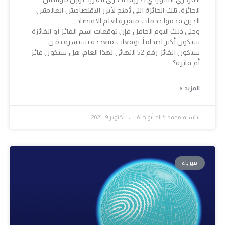
الجائزة. تلك الجائزة التي تُمنح لأبرز الاقتصادييّن العالميّين
الذين قدموا خدمات متميزة لعلم الاقتصاد.
وحتى ذلك اليوم الحافل فإن توقعات اسم الفائز أو الفائزة
ستكون أكثر احتداماً، توقعات متعددة تستشرف مَن
سيكون الفائز رقم 52 النهائي لهذا العام، هل سيكون فائز
أم فائزة؟
المزيد »
ابتسام محمد خالد أبو خلف
أكتوبر 9, 2021
فيزياء