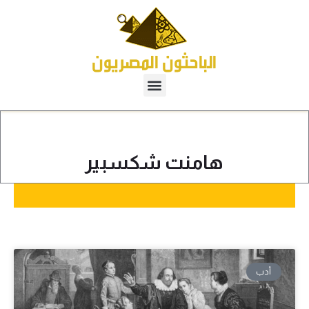
هامنت شكسبير
أدب