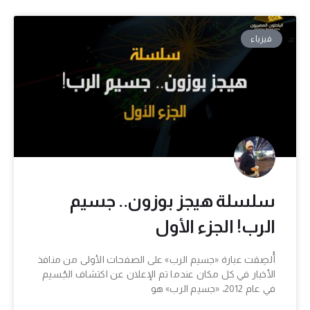
فيزياء
سلسلة هيجز بوزون.. جسيم
الرب! الجزء الأول
أُلصِقت عبارة «جسيم الرب» على الصفحات الأولى من منافذ
الأخبار في كل مكان عندما تم الإعلان عن اكتشاف الجُسيم
في عام 2012، «جسيم الرب» هو