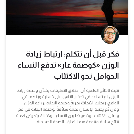
فكر قبل أن تتكلم: ارتباط زيادة
الوزن «كوصمة عار» تدفع النساء
الحوامل نحو الاكتئاب
تثبتُ النتائج العلمية أن إطلاق التعليقات بشأن وصمة زيادة
الوزن لم تساعد في تحفيز الناس على خسارة وزنهم. في
الواقع، ربطت الأبحاثُ تجربةَ وصمة البدانة بزيادة الوزن.
ومن ثمَ يصبحُ الإنسان لقمةً سائغةً لوصمة البدانة في فم
وحش الاكتئاب -وخصوصًا بين النساء-، وكذلك يتعرض لعدة
نتائج سلبية متنوعة فيما يتعلق بالصحة الجسدية.