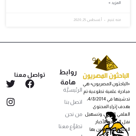
المزيد »
منه غنيم
أغسطس 25, 2020
روابط
تواصل معنا
هامة
«الباحثون المصريون» هي
الرئيسيَّة
مبادرة علمية تطوعية تم
تدشينها في 4/8/2014،
اتصل بنا
بهدف إثراء المحتوى
من نحن
العلمي العربي، وتسهيل
نقل المواد والأخبار
تطوَّع معنا
العلمية للمهتمين بها