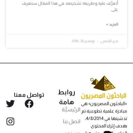
أتعرَّف عليه وطريقة تشخيصه، في هذا المقال سنتعرف
على
المزيد »
ندى القصبي
نوفمبر 28, 2016
روابط
تواصل معنا
هامة
«الباحثون المصريون» هي
الرئيسيَّة
مبادرة علمية تطوعية تم
تدشينها في 4/8/2014،
اتصل بنا
بهدف إثراء المحتوى