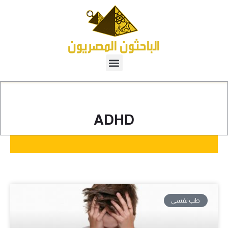
ADHD
طب نفسي