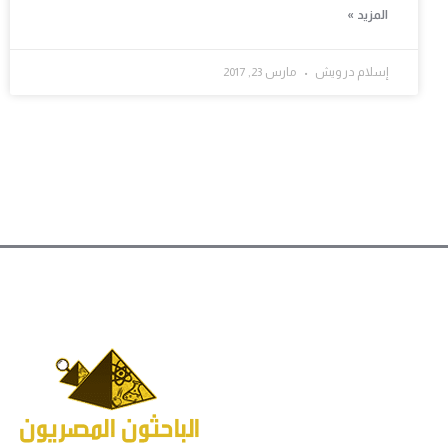
المزيد »
إسلام درويش
مارس 23, 2017