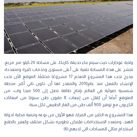
ولاية غوجارات حيث سيتم بناء حديقة كارنكا، على مساحة 20 كيلو متر مربع،
تنتشر على هذه المساحة تقنية على أعلى مستوى وخدمات كثيرة ومتعددة،
يندرج تحت هذا المشروع الصخم 17 مشروعًا مختلفًا، الموقع الآن تحت
الإنشاء بالفعل منذ عام2010 والمقدر لها أن تكون ثاني أكبر محطة
شمسية ضوئية في العالم بإنتاج طاقة تصل إلى 500 ميجا وات، من
المتوقع أيضًا أن يُقلل من إنبعاث 8 مليون طن سنويًا من انبعاثات
الكربون مع توفير 900 ألف طن من الغاز الطبيعي لكل سنة.
هذا المشروع به الكثير من المزايا، فهو الأول من نوعه وتنمية محلية لدولة
الهند، ومتعدد الاستخدامات فيُمكن تطويره بشكل مختلف ويُعتبر بالطبع
استخدام مثالي للمساحات التي لديهم.(6)