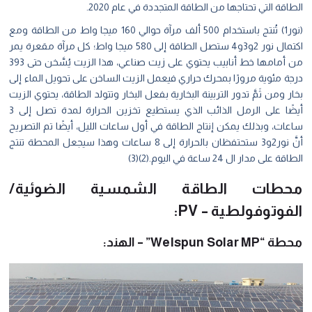
الطاقة التي تحتاجها من الطاقة المتجددة في عام 2020.
(نور1) تُنتج باستخدام 500 ألف مرآة حوالي 160 ميجا واط من الطاقة ومع
اكتمال نور 2و3و4 ستصل الطاقة إلى 580 ميجا واط؛ كل مرآة مقعرة يمر
من أمامها خط أنابيب يحتوي على زيت صناعي، هذا الزيت يُسَّخن حتى 393
درجة مئوية مرورًا بمحرك حراري فيعمل الزيت الساخن على تحويل الماء إلى
بخار ومن ثَمَّ تدور التربينة البخارية بفعل البخار وتتولد الطاقة، يحتوي الزيت
أيضًا على الرمل الذائب الذي يستطيع تخزين الحرارة لمدة تصل إلى 3
ساعات، وبذلك يمكن إنتاج الطاقة في أول ساعات الليل، أيضًا تم التصريح
أنَّ نور2و3 ستحتفظان بالحرارة إلى 8 ساعات وهذا سيجعل المحطة تنتج
الطاقة على مدار ال 24 ساعة في اليوم.(2)(3)
محطات الطاقة الشمسية الضوئية/
الفوتوفولطية – PV:
محطة “Welspun Solar MP” – الهند: