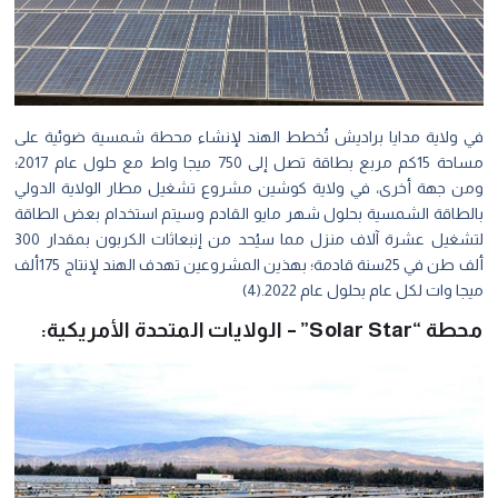
في ولاية مدايا براديش تُخطط الهند لإنشاء محطة شمسية ضوئية على
مساحة 15كم مربع بطاقة تصل إلى 750 ميجا واط مع حلول عام 2017؛
ومن جهة أخرى، في ولاية كوشين مشروع تشغيل مطار الولاية الدولي
بالطاقة الشمسية بحلول شهر مايو القادم وسيتم استخدام بعض الطاقة
لتشغيل عشرة آلاف منزل مما سيُحد من إنبعاثات الكربون بمقدار 300
ألف طن في 25سنة قادمة؛ بهذين المشروعين تهدف الهند لإنتاج 175ألف
ميجا وات لكل عام بحلول عام 2022.(4)
محطة “Solar Star” – الولايات المتحدة الأمريكية: