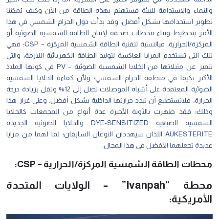
والنماء والاستدامة للبيئة فستهتم بهذه الطاقة من الآن وكيف يُمكننا
تطوير استخدامها بشكل أفضل، وقد بدأت دول الحزام الشمسي في هذا
الأمر بتخطيط وبناء محطات ضخمة لإنتاج الطاقة الشمسية الضوئية أو
المركزة/الحرارية، فبالنسبة لتقنية الطاقة الشمسية المركزة – CSP؛ فهي
تلك التي تستخدم المرايا العاكسة لتوليد الطاقة الكهربائية اللازمة، والتي
تتميز عن مثيلاتها من الخلايا الشمسية الضوئية – PV في كونها الملاذ
الأكثر تكيفا في منطقة الحزام الشمسي؛ ولأن كفاءة الخلايا الشمسية
الضوئية المعتمدة على أشباه الموصلات تصل إلى 12% وتقل بزيادة درجة
الحرارة، فلاتستطيع أن تبدد حرارتها الداخلية بشكل أفضل. وعلى غرار هذا
وذلك؛ فقد ظهرت بالآونة الأخيرة عدة أنواع من المجمعات كالخلايا
الشمسية الصبغية DYE-SENSITIZED والخلايا الضوئية الجديدة
AUKESTERITE اللذان سيهددان النوعان السابقان؛ لما لهما من مزايا
عديدة تجعلهما الأفضل في هذا المجال.
محطات الطاقة الشمسية المركزة/الحرارية – CSP:
محطة “Ivanpah” – الولايات المتحدة
الأمريكية: