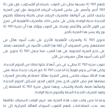
تلتهم IC 1101 نفسها ببطئ حتى الموت. باستخدام التلسكوب، فإن لون IC
1101 أحمر وأصفر على عكس المجرات الزرقاء الحلزونية، فإن لون المجرة
ف الكثير عن أحوالها، فالمجرات الزرقاء تنبض بالحياة وممتلئة بالنجوم
ديدة حديثة الولادة، ولكن على عكس ذلك، فالمجرات الأهليجية التي تمزج
بين اللون الأحمر والأصفر توشك على الموت ويؤكد هذا أن مجرة IC 1101
 ولا يبشر هذا المجرة بالخير.
تحتوي IC 1101 والمجرات الأهليجية الأخرى على ثقب أسود هائل في
تصفهم، ومن المعروف أن كتلة هذا الثقب الأسود في المنتصف يعتمد
على حجم المجرة المحتوية على هذا الثقب، مما يجعل IC 1101 تحتوي على
بر ثقب أسود هائل معروف حتى الآن.
تموت مجرة IC 1101 ببطيء، في حين أنها لا تخلوا تمامًا من النجوم الجديدة،
ولكن هذا لن يدوم طويلًا إذا اندمجت IC 1101 مع مجرات جديدة شابة، ففي
ه الحالة سوف تتلاشى وتفنى المجرة نهائيًا. اصطدام واندماج المجرات
عضها هم نبض الكون الذي يمنح الكون البذور لتشكيل النجوم الجديدة
وابقائها نابضة بالحياة والشباب. وبهذا تتحول مجرة IC 1101 العملاقة إلى
د للمجرات الجديدة الشابة والنجوم حديثة الولادة.
ندما يحين وقت موت هذه المجرة بعد مرور الوقت لاستنزاف طاقتها
د عدت اصطدامات، تلتهم الثقوب السوداء الهائلة المركزية كل ما