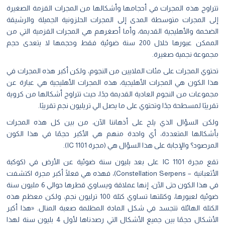
راوح هذه المجرات في أحجامها وأشكالها من المجرات القزمة الصغيرة
ى المجرات متوسطة المدى إلى المجرات الحلزونية الجميلة والرشيقة
ضخمة والأهليجية القديمة، وأما أصغرهم هي المجرات القزمية التي من
الممكن عبورها خلال 200 سنة ضوئية فقط وحجمها لا يتعدى حجم
موعة نجمية صغيرة.
توي المجرات على مئات الملايين من النجوم، ولكن أكبر هذه المجرات في
ا الكون هي
المجرات الأهليجية
، هذه المجرات الأهليجية هي عبارة عن
موعات من النجوم العادية القديمة جدًا، حيث تتراوح أشكالها من كروية
يبًا لمسطحة جدًا وتحتوي على ما يصل الي تريليون نجم تقريبًا.
كن السؤال الذي يلح على أذهاننا الآن، من بين كل هذه المجرات
شكالها المتعددة، أي واحدة منهم هي الأكبر حجمًا في هذا الكون
رصود؟ والإجابة على هذا السؤال هي (مجرة IC 1101).
تقع مجرة IC 1101 على بعد بليون سنة ضوئية عن الأرض في (كوكبة
الأثعبانية – Constellation Serpens)، فهذه هي فعلًا أكبر مجرة اكتشفت
في هذا الكون حتى الآن، إنها عملاقة ويساوي قطرها حوالي 6 مليون سنة
ضوئية لعبورها، وكتلتها تساوي كتلة 100 ترليون نجم، ولكن معظم هذه
كتلة الهائلة تتجسد في شكل المادة المظلمة صعبة المنال. «هذا أكبر
الأشكال حجمًا بين جميع الأشكال التي رصدناها لأول 4 بليون سنة لهذا