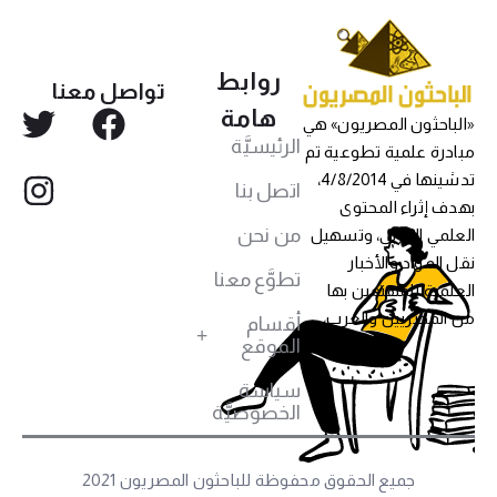
روابط
تواصل معنا
هامة
الباحثون المصريون» هي
الرئيسيَّة
بادرة علمية تطوعية تم
تدشينها في 4/8/2014،
اتصل بنا
هدف إثراء المحتوى
من نحن
لعلمي العربي، وتسهيل
قل المواد والأخبار
تطوَّع معنا
لعلمية للمهتمين بها
ن المصريين والعرب،
أقسام
الموقع
سياسة
الخصوصيَّة
جميع الحقوق محفوظة للباحثون المصريون 2021