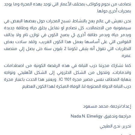
ادف من نجوم وكواكب بمختلف الأعمار التي توجد بهذه المجرة وما يوجد
جرات أخرى حولها.
ن نعيش في عالم يعج بالنشاط، تسبح المجرات حول بعضها البعض في
مفونية من الاحتمالات، كل تصادم او تفاعل يخلق حياة وطاقة جديدة
دمر حياة ويدمر طاقة أخرى كي يصبح الكون في توازن تام ولا يخالف
قوانين التي على أساسها يعمل هذا الكون الغريب. ولقد سادت بعض
النظريات التي تقول أنه يتبقى لكوننا 2 بليون سنة حتى يصل إلي منتصف
ره.
ا تشارك مجرتنا درب التبانة في هذه الرقصة الكونية من اصطدامات
ندماجات، وتتحول من الشكل الحلزوني إلى الشكل الأهليجي وتواجه
بنهاية المطاف نفس مصير مجرة IC 1101. ويعتبر هذا الحدث باعتبار مجرة
 التبانة الدولة المحتوية لنا، الوفاة المبكرة لهذا الكون العظيم.
داد/ترجمة: محمد مسعود
ة وتدقيق: Nada N. Elmeligy
ير: ندى المليجي