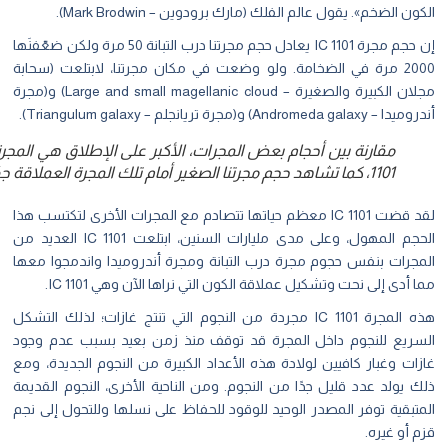
ون الضخم». يقول عالم الفلك (مارك برودوين – Mark Brodwin).
إن حجم مجرة IC 1101 يعادل حجم مجرتنا درب التبانة 50 مرة ولكن ضعّفنَها
2000 مرة في الضخامة. ولو وضعت في مكان مجرتنا، لابتلعت (سحابة
مجلان الكبيرة والصغيرة – Large and small magellanic cloud) و(مجرة
Andromeda galax) و(مجرة تريانجلم – Triangulum galaxy).
مقارنة بين أحجام بعض المجرات، الأكبر على الإطلاق هي المجرة 
1101، كما تشاهد حجم مجرتنا الصغير أمام تلك المجرة العملاقة جدًا
لقد قضت IC 1101 معظم حياتها تتصادم مع المجرات الأخرى لتكتسب هذا
الحجم المهول، وعلى مدى مليارات السنين، ابتلعت IC 1101 العديد من
مجرات بنفس حجوم مجرة درب التبانة ومجرة أندروميدا واندمجوا معها
 أدى إلى نحت وتشكيل عملاقة الكون التي نراها الآن وهي IC 1101.
هذه المجرة IC 1101 مجردة من النجوم التي تنتج غازات؛ لذلك التشكل
سريع للنجوم داخل المجرة قد توقف منذ زمن بعيد بسبب عدم وجود
ات وغبار كافيين لولادة هذه الأعداد الكبيرة من النجوم الجديدة، ومع
 يولد عدد قليل جدًا من النجوم. ومن الناحية الأخرى، النجوم القديمة
متبقية توفر المصدر الوحيد للوقود للحفاظ على نسلها وللتحول إلى نجم
 أو غيره.