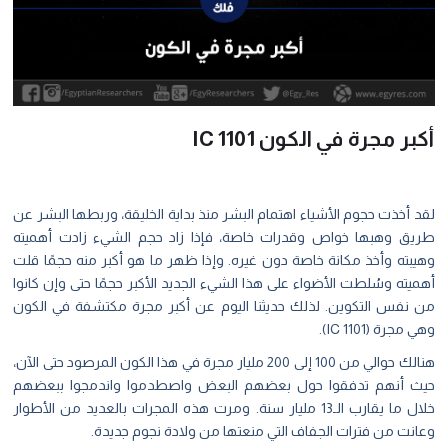
بر مجرة في الكون IC 1101
 أخذت حجوم الأشياء اهتمام البشر منذ بداية الخليقة، وربطها البشر عن
يق وهبها خواص وقدرات خاصة، فإذا زاد حجم الشيء زادت أهميته
يبته وأخذ مكانة خاصة دون غيره. وإذا ظهر ما هو أكبر منه حجمًا قلت
يته وسُلطت الأضواء على هذا الشيء الجديد الأكبر حجمًا حتى وإن كانوا
 نفس التكوين. لذلك حديثنا اليوم عن أكبر مجرة مكتشفة في الكون
مجرة (IC 1101).
هنالك حوالي من 100 إلى 200 مليار مجرة في هذا الكون المرصود حتى الآن،
ث أنهم تدفقوا حول بعضهم البعض واصطدموا واندمجوا ببعضهم
خلال ما يقارب الـ13 مليار سنة. ومرت هذه المجرات بالعديد من الأطوار
انت من فترات الجفاف التي منعتها من ولادة نجوم جديدة.