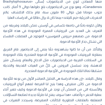
منها المعادن لنوع من الديناصورات يُسمَّى «Brachylophosaurus
Canadensis»، وهو نوع من الديناصورات بلغ طولها حوالي 9 أمتار، كانت
تجوب مونتانا قبل حوالي 80 مليون سنة، قام بذلك الاكتشاف عالم
الحفريات الجزيئية «تيم كليلاند» بينما كان لا يزال طالبًا في الدراسات العليا.
والآن لكونه باحثًا في جامعة تكساس في أوستن، تمكن كليلاند وفريقه من
التعرف على العديد من البروتينات المميزة الموجودة في هذه الأوعية
الدموية، من ضمنهم «بروتين الميوسين» الموجود في العضلات الملساء
التي تشكل جدار الأوعية الدموية.
وللتأكد من أن ما كانوا يشاهدونه حقًا ينتمي إلى الديناصور، قام الفريق
بمقارنة البروتينات الموجودة في الأوعية الدموية المتحجرة بتلك الموجودة
في السلالات القريبة من الديناصورات مثل الدجاج والنعام، وبشكل مثير
للدهشة، وجد تسلسل البروتين في كلٍّ من العينات القديمة والحديثة
مشابهًا تمامًا لتلك الموجودة في الأوعية الدموية المتحجرة.
وقال كليلاند: «إن هذه الدراسة هي التحليل المباشر الأول من نوعه للأوعية
الدموية من كائن منقرض، وهذا يتيح لنا الفرصة لفهم أنواع البروتينات
والأنسجة التي من الممكن أن توجد في الأوعية الدموية وكيف تتغير أثناء
عملية التحفر.» وأضاف: «هذا سوف يفتح لنا طرقًا جديدة لمتابعة التساؤلات
المتعلقة بالعلاقات التطورية للكائنات المنقرضة، وسيحدد التغيرات في