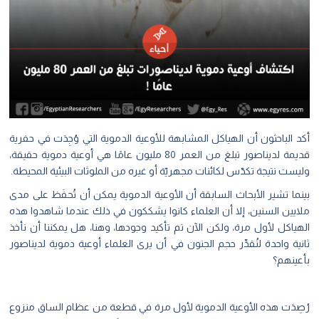
أكد الباحثون أن الهياكل المشابهة للأوعية الدموية التي وُجِدَت في حفرية
قديمة لديناصور تبلغ من العمر 80 مليون عامًا هي أوعية دموية حقيقة،
وليست نتيجة تكدّس لكائنات مجهريّة أو غيره من الملوثات البيئية المحيطة.
بينما تشير الأبحاث السابقة أن الأوعية الدموية يمكن أن تُحفَظ على مدى
ملايين السنين، إلا أن العلماء كانوا يشككون في ذلك عندما شاهدوا هذه
الهياكل لأول مرة، ولكن الآن تم تأكيد وجودها، وهنا، هل يمكننا أن نأخذ
ثانية واحدة لنُقدِّر حجم الجنون في أن يرى العلماء أوعية دموية لديناصور
بأعينهم؟
رُصِدَت هذه الأوعية الدموية لأول مرة في قطعة من عظام الساق منزوع