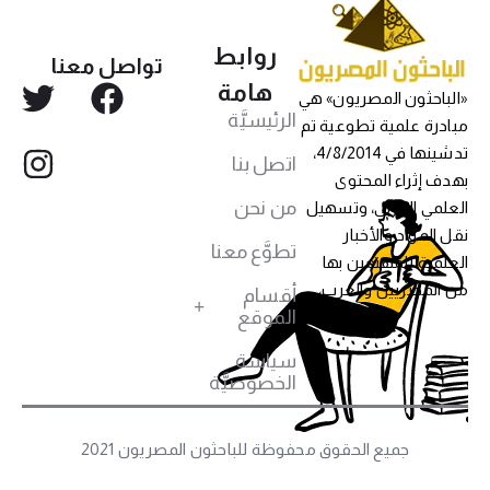
روابط
تواصل معنا
هامة
«الباحثون المصريون» هي
الرئيسيَّة
مبادرة علمية تطوعية تم
تدشينها في 4/8/2014،
اتصل بنا
بهدف إثراء المحتوى
من نحن
العلمي العربي، وتسهيل
نقل المواد والأخبار
تطوَّع معنا
العلمية للمهتمين بها
من المصريين والعرب،
أقسام
الموقع
سياسة
الخصوصيَّة
جميع الحقوق محفوظة للباحثون المصريون 2021