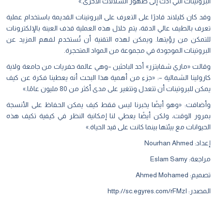
البروتينات التي أدت إلى ظهور السلالات الأخرى.»
وقد كان كليلاند قادرًا على التعرف على البروتينات القديمة باستخدام عملية
تعرف بالطيف عالي الدقة، يتم خلال هذه العملية قذف العينة بالإلكترونات
للتمكن من رؤيتها. ويمكن لهذه التقنية أن تُستخدم لفهم المزيد عن
البروتينات الموجودة في مجموعة من المواد المتحجرة.
وقالت «ماري شفايتزر» أحد الباحثين –وهي عالمة حفريات من جامعة ولاية
كارولينا الشمالية –: «جزء من أهمية هذا البحث أنه يعطينا فكرة عن كيف
يمكن للبروتينات أن تتعدل وتتغير على مدى أكثر من 80 مليون عامًا.»
وأضافت: «وهو أيضًا يخبرنا ليس فقط كيف يمكن الحفاظ على الأنسجة
بمرور الوقت، ولكن أيضًا يعطي لنا إمكانية النظر في كيفية تكيف هذه
الحيوانات مع بيئتها بينما كانت على قيد الحياة.»
إعداد: Nourhan Ahmed
مراجعة: Eslam Samy
تصميم: Ahmed Mohamed
المصدر:
http://sc.egyres.com/rFMzI