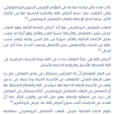
كانت هذه نتائج دراسة مقدمة في المؤتمر الأوروبي السنوي للروماتولوجي،
والتي أظهرت تزايد نسبة أمراض اللثة والبكتيريا المسببة لها بين الأفراد
)
1
(
الأكثر عرضة لخطر الإصابة بالتهاب المفاصل الروماتيزمي.
التهاب المفاصل الروماتيزمي: هو أحد أمراض المناعة الذاتية، وهو التهاب
مزمن يصيب المفاصل والأربطة مسببًا العجز والألم، وهو أيضًا قد يصيب
بعض الأعضاء الداخلية، والأكثر شيوعًا بين كبار السن، ولكنه يتواجد بنسب
عالية بين الشباب والمراهقين وحتى الأطفال، ويصيب النساء عادةً أكثر من
)
2
(
الرجال.
أمراض اللثة هي عادةً التهابات تحدث في اللثة نتيجة الترسبات البكتيرية على
اللثة المحيطة بالأسنان والروابط الداعمة للأسنان.
من المثير للاهتمام أنّ كِلا المَرضِين يتشاركان في بعض العوامل، مثل رد
فعل الجهاز المناعي للالتهابات في الأنسجة المرنة، وما يتبعه من تدمير
وتلف في الأنسجة الصلبة الداعمة لها، سواء في اللثة والعظام المحيطة بها
أو المفاصل في التهاب المفاصل الروماتيزمي. أيضًا يتشاركان في العوامل
التي تزيد من احتمالية الإصابة بهم، مثل التدخين والوزن الزائد، كما أنّ
)
3
(
العديد من الدراسات أثبتت شيوع أمراض اللثة عند مرضى الروماتيزم.
تقوم الخلايا المناعية بمرض التهاب المفاصل الروماتيزمي بمهاجمة