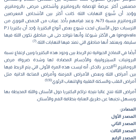
مصنفين أكثر عرضةً للإصابة بالروماتيزم وأشخاص مرضى بالروماتيزم،
ووُجد أن شُيوع التهابات اللثة كانت أكثر بين الأشحاص المعرضين
للروماتيزم بنسبة 73%، وعند قيامهم بأخذ عينات من الحمض النووي من
الترسبات حول الأسنان لبحث شيوع بعض أنواع البكتيريا، وُجد أن بكتيريا (P.
gingivalis) هي الأكثر شيوعًا، وأنها تتواجد حتى في مناطق تكون اللثة فيها
)
7
(
سليمة، ويعتقد أنها مناطق التي تمتد فيها التهابات اللثة.
أيضًا في النماذج الحيوانية تم الربط بين وجود هذه البكتيريا وبين ارتفاع نسبة
البروتينات السيترولينية والأجسام المضادة لها وشدة ضرواة مرض
)
8
(
الروماتيزم.
الجدير بالذكر، أنه ليست هذه المرة الأولى التي يتم الربط فيها
بين أمراض اللثة وبعض الأمراض المزمنة وأمراض المناعة الذاتية مثل
)
9
,
10
(
أمراض القلب والسكتة القلبية والإلتهاب الرئوي
أمراض اللثة تنتج غالبا نتيجة تراكم البكتيريا حول الأسنان واللثة المحيطة بها
ويسهل تجنبها عن طريق العناية بنظافة الفم والأسنان.
المصادر:
المصدر الأول
المصدر الثاني
المصدر الثالث
المصدر الرابع