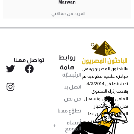
Marwan
المزيد من مقالاتي ..
روابط
تواصل معنا
هامة
«الباحثون المصريون» هي
الرئيسيَّة
مبادرة علمية تطوعية تم
تدشينها في 4/8/2014،
اتصل بنا
بهدف إثراء المحتوى
من نحن
العلمي العربي، وتسهيل
نقل المواد والأخبار
تطوَّع معنا
العلمية للمهتمين بها
من المصريين والعرب،
أقسام
الموقع