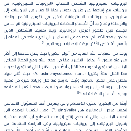
البروتينات السيترولينية للشخص المصاب (البروتينات السيترولينية: هي
بروتينات يتم إنتاجها عن طريق تحويل بقايا الأرجنين في البروتينات إلى
سيترولين، والبروتينات السيترولينية تدخل في تكوين الشعر والجلد
والأربطة) وقد وُجد أنّ الأجسام المضادة للبروتينات السيترولينية تتواجد في
الجسم قبل ظهور أعرض الروماتيزم، ويتم تصنيف الأشخاص الذين
يملكون هذه الأجسام المضادة في الغشاء الزليلي الذي يتواجد في المفاصل
)
4
(
بأنهم الأشخاص الأكثر عرضة للإصابة بالروماتيزم.
يوجد في التهابات اللثة العديد من أنواع البكتيريا حيث يصل عددها إلى أكثر
)
5
(
من مئة مليون
تفاعل البكتيريا معًا في هذه البيئة ومع الجهاز المناعي
للإنسان قد يؤدي لحدوث هذ الخلل، أيضًا من البكتيريا التي قد تؤدي لحدوث
هذا الخلل مثلًا بكتيريا (A. actinomycetemcomitans)، حيث تُتنج مواد
تعطل عمل الخلايا المناعية، وثبت أنه ينتج عنه خلل وزيادة كبيرة في عملية
تحويل البروتينات إلى بروتينات سيترولينية، والتعرض لهذه البكتيريا له علاقة
)
6
(
بوجود الأجسام المضادة لها.
أيضًا من البكتيريا المثيرة للاهتمام والتي يفترض أنها المسؤول الأساسي
لتحفيز مرض الروماتيزم هي (P. gingivalis)، وهي البكتيريا الوحيدة التي
تصيب الإنسان، والتي تسطيع إنتاج إنزيمات تسطيع أن تقوم مباشرة
بتحويل البروتينات إلى بروتينات سيترولينية، وفي الدراسة المقدمة في
المؤتمر الأوربي السنوي، تمت المقارنة بين أشخاص أصحاء وأشخاص