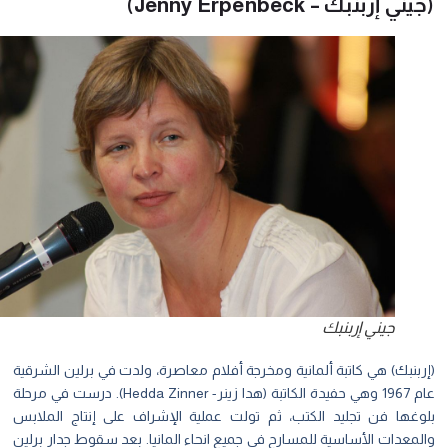
ي إربنبك – Jenny Erpenbeck)
جيني إربنبك
بنبك) هي كاتبة ألمانية ومخرجة أفلام معاصرة، ولدت في برلين الشرقية
عام 1967 وهي حفيدة الكاتبة (هدا زينر- Hedda Zinner). درست في مرحلة
وغها فن تجليد الكتب، ثم تولت عملية الإشراف على إنتاج الملابس
معدات الأساسية للمسارح في جميع انحاء المانيا. بعد سقوط جدار برلين