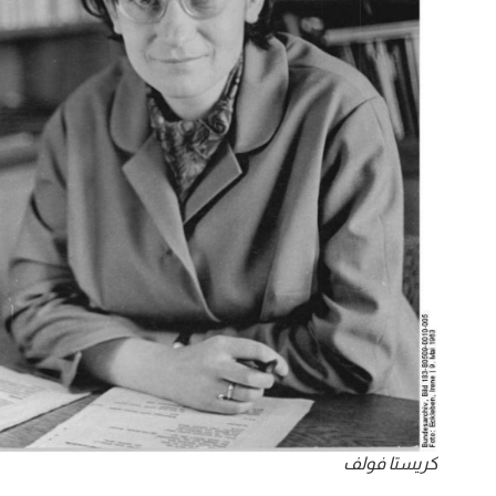
كريستا فولف