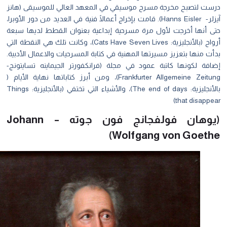
ست لتصبح مخرجة مسرح موسيقي في المعهد العالي للموسيقى (هانز
آيزلر- Hanns Eisler). قامت بإخراج أعمالًا فنية في العديد من دور الأوبرا،
ى أنها أخرجت لأول مرة مسرحية إبداعية بعنوان القطط لديها سبعة
أرواح (بالأنجليزية: Cats Have Seven Lives)، وكانت تلك هي النقطة التي
ت منها بتعزيز مسيرتها المهنية في كتابة المسرحيات والاعمال الأدبية.
افة لكونها كاتبة عمود في مجلة (فرانكفورتر الجيماينه تسايتونج-
Frankfurter Allgemeine Zeitung)، ومن أبرز كتاباتها نهاية الأيام (
بالأنجليزية: The end of days)، والأشياء التي تختفي (بالأنجليزية: Things
that disappe
(يوهان فولفجانج فون جوته – Johann
Wolfgang von Goeth