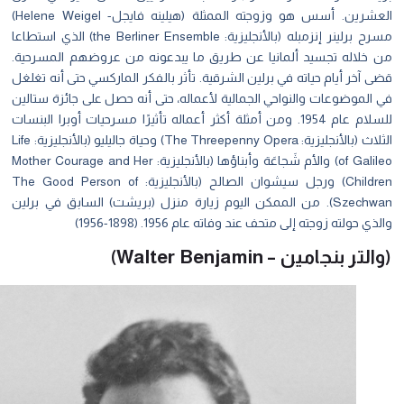
العشرين. أسس هو وزوجته الممثلة (هيلينه فايجل- Helene Weigel)
مسرح برلينر إنزمبله (بالأنجليزية: the Berliner Ensemble) الذي استطاعا
 خلاله تجسيد ألمانيا عن طريق ما يبدعونه من عروضهم المسرحية.
 آخر أيام حياته في برلين الشرقية. تأثر بالفكر الماركسي حتى أنه تغلغل
الموضوعات والنواحي الجمالية لأعماله، حتى أنه حصل على جائزة ستالين
للسلام عام 1954. ومن أمثلة أكثر أعماله تأثيرًا مسرحيات أوبرا البنسات
الثلاث (بالأنجليزية: The Threepenny Opera) وحياة جاليليو (بالأنجليزية: Life
of Galileo) والأم شَجاعَة وأبناؤها (بالأنجليزية: Mother Courage and Her
Children) ورجل سيشوان الصالح (بالأنجليزية: The Good Person of
Szechwan). من الممكن اليوم زيارة منزل (بريشت) السابق في برلين
ذي حولته زوجته إلى متحف عند وفاته عام 1956. (1898-1956)
لتر بنجامين – Walter Benjamin)