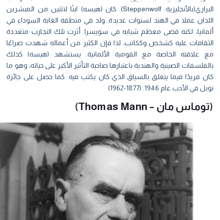
البراري(بالأنجليزية: Steppenwolf). كان (هيسه) ابنًا لاثنين من المبشرين
لذان عملا في الهند لسنوات عديدة. ولد في منطقة الغابة السوداء في
مانيا، لكنه قضى معظم شبابه في سويسرا. أثرت تلك التجارب متعددة
ثقافات عليه كشخص وككاتب، لذا فإن الكثير من أعماله شهدت صراعًا
 علاقته الخاصة مع القومية الألمانية. يستشهد (هيسه) كذلك
فلسفات الصينية والهندية باعتبارها صاحبة التأثير الأكبر على حياته، وهو ما
ن فريدًا فيما يتعلق بالسياق الذي كان يكتب فيه. كما حصل على جائزة
 في الأدب عام 1946. (1877-1962)
ماس مان – Thomas Mann)