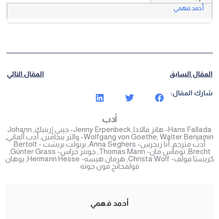
أحمد فهمي
مقال السابق
المقال التالي
رك المقال:
أدب
Hans Fal- هانز فالادا
,
Jenny Erpenbeck- جيني إربنبك
,
Johann
Walter Ben- والتر بنجامين
,
Wolfgang von Goethe
,
أدب ألماني
,
أدب مترجم
,
أنا زيجرس- Anna Seghers
,
برتولت بريشت - Bertolt
Brec
,
توماس مان- Thomas Mann
,
جونتر جراس- Günter Grass
,
ا فولف- Christa Wolf
,
هرمان هيسه- Hermann Hesse
,
يوهان
فولفجانج فون جوته
أحمد فهمي