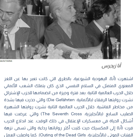
أنا زيجرس
تهرت (أنا)، اليهودية الشيوعية، بالطرق التي كانت تعبر بها عن اللغز
معنوي المتمثل في السلام النفسي الذي كان يتملك الشعب الألماني
ل الحرب العالمية الثانية. بعد فترة وجيزة من انضمامها للحزب الإشتراكي
نشرت روايتها الرفقاء (بالألمانية: Die Gefährten) والتي حذرت فيها بشدة
 مخاطر الفاشية. خلال الحرب العالمية الثانية نشرت روايتها الشهيرة
الصليب السابع (بالأنجليزية: The Seventh Cross) والتي عرضت فيها
كال الحياة في معسكرات الإعتقال في ذلك الوقت. عند اندلاع الحرب
ت (أنا) إلى المكسيك حيث كتبت أكثر رواياتها رداءة والتى تسمى نزهة
الفتيات الموتى (بالأنجليزية: Outing of the Dead Girls). كما واصلت العمل