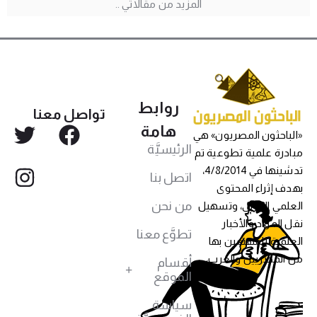
المزيد من مقالاتي ..
روابط
تواصل معنا
هامة
الباحثون المصريون» هي
الرئيسيَّة
بادرة علمية تطوعية تم
تدشينها في 4/8/2014،
اتصل بنا
هدف إثراء المحتوى
من نحن
لعلمي العربي، وتسهيل
قل المواد والأخبار
تطوَّع معنا
لعلمية للمهتمين بها
ن المصريين والعرب،
أقسام
الموقع
سياسة