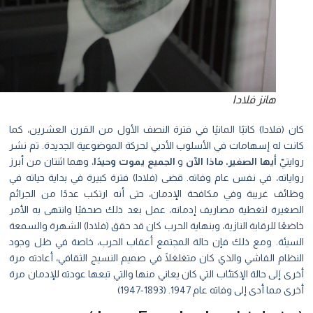
هانز فلادا
 (فلادا) كاتبًا المانيًا في فترة النصف الأول من القرن العشرين، كما
نت له إسهامات في الأسلوب الأدبي لحركة الموضوعية الجديدة. تم نشر
يتيّ
أيها الصغير، ماذا الآن
و
الجميع يموت وحيدًا
، وهما اثنتان من أبرز
اياته، في نفس عام وفاته. قضى (فلادا) فترة كبيرة في بداية حياته في
ائف غريبة وفي مكافحة الإدمان، حتى أنه ارتكب عددًا من الجرائم
صغيرة لتغطية مصاريف إدمانه، عمل بعد ذلك صحفيًا وانتهى به الأمر
عًا للرقابة النازية، وبنهاية الحرب كان قد حقق (فلادا) الشهرة والسمعة
سيئة. ومع ذلك فإن حالة المجتمع أعقاب الحرب، خاصة في ظل وجود
نظام الفاشي والذي كان متغلغلًا في صميم النسيج الثقافي، أعادته مرة
ى إلى حالة الإكتئاب التي كان يعاني منها والتي تبعها عودته للإدمان مرة
 مما أدى إلى وفاته عام 1947. (1893-1947)