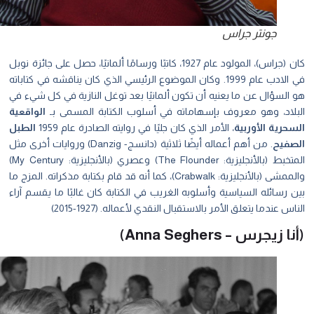
جونتر جراس
كان (جراس)، المولود عام 1927، كاتبًا ورسامًا ألمانيًا، حصل على جائزة نوبل
في الادب عام 1999. وكان الموضوع الرئيسي الذي كان يناقشه في كتاباته
السؤال عن ما يعنيه أن تكون ألمانيًا بعد توغل النازية في كل شيء في
بلاد، وهو معروف بإسهاماته في أسلوب الكتابة المسمى بـ
الواقعية
سحرية الأوربية
، الأمر الذي كان جليًا في روايته الصادرة عام 1959
الطبل
صفيح
. من أهم أعماله أيضًا ثلاثية (دانسج- Danzig) وروايات أخرى مثل
المتخبط (بالأنجليزية: The Flounder) وعصري (بالأنجليزية: My Century)
والممشى (بالأنجليزية: Crabwalk)، كما أنه قد قام بكتابة مذكراته. المزج ما
 رسائله السياسية وأسلوبه الغريب في الكتابة كان غالبًا ما يقسم آراء
اس عندما يتعلق الأمر بالاستقبال النقدي لأعماله. (1927-2015)
ا زيجرس – Anna Seghers)