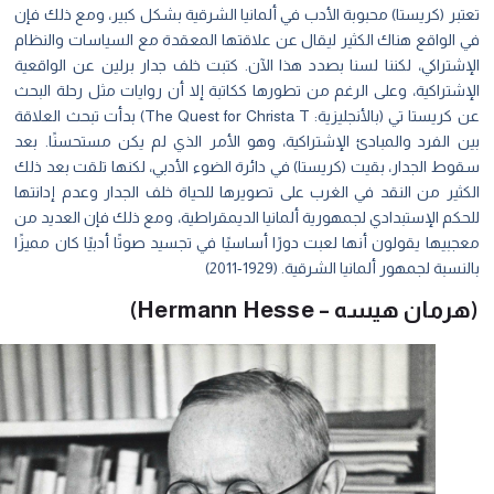
بر (كريستا) محبوبة الأدب في ألمانيا الشرقية بشكل كبير، ومع ذلك فإن
 الواقع هناك الكثير ليقال عن علاقتها المعقدة مع السياسات والنظام
شتراكي، لكننا لسنا بصدد هذا الآن. كتبت خلف جدار برلين عن الواقعية
شتراكية، وعلى الرغم من تطورها ككاتبة إلا أن روايات مثل رحلة البحث
عن كريستا تي (بالأنجليزية: The Quest for Christa T) بدأت تبحث العلاقة
ن الفرد والمبادئ الإشتراكية، وهو الأمر الذي لم يكن مستحسنًا. بعد
ط الجدار، بقيت (كريستا) في دائرة الضوء الأدبي، لكنها تلقت بعد ذلك
كثير من النقد في الغرب على تصويرها للحياة خلف الجدار وعدم إدانتها
كم الإستبدادي لجمهورية ألمانيا الديمقراطية، ومع ذلك فإن العديد من
بيها يقولون أنها لعبت دورًا أساسيًا في تجسيد صوتًا أدبيًا كان مميزًا
نسبة لجمهور ألمانيا الشرقية. (1929-2011)
مان هيسه – Hermann Hesse)