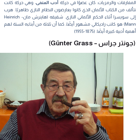
مفارقات والرمزيات. كان عضوًا في حركة
أدب المنفى
، وهي حركة كانت
لف من الكتاب الألمان الذي كانوا يعارضون النظام النازي ظاهريًا. هرب
إلى سويسرا أثناء الحكم الألماني النازي. شقيقه (هاينرش مان- Heinrich
Mann) هو كاتب راديكالي مشهور أيضًا، كما أن ثلاثة من أبناءه الستة لهم
ة أدبية كبيرة أيضًا. (1875-1955)
نتر جراس – Günter Grass)