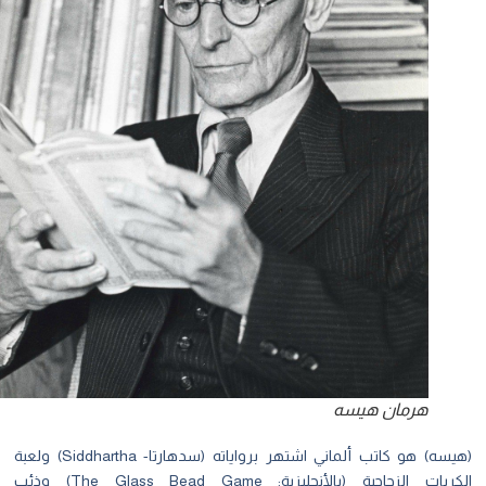
هرمان هيسه
(هيسه) هو كاتب ألماني اشتهر برواياته (سدهارتا- Siddhartha) ولعبة
الكريات الزجاجية (بالأنجليزية: The Glass Bead Game) وذئب