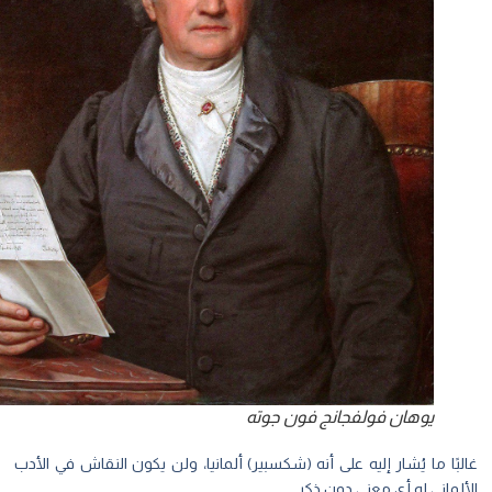
يوهان فولفجانج فون جوته
بًا ما يُشار إليه على أنه (شكسبير) ألمانيا، ولن يكون النقاش في الأدب
لماني له أي معنى دون ذكر