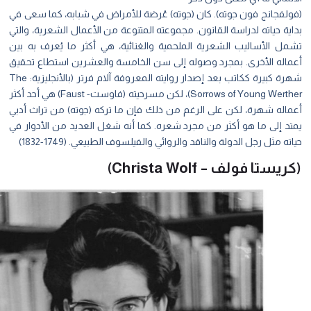
ولفجانج فون جوته). كان (جوته) عُرضة للأمراض في شبابه، كما سعى في
ية حياته لدراسة القانون. مجموعته المتنوعة من الأعمال الشعرية، والتي
مل الأساليب الشعرية الملحمية والغنائية، هي أكثر ما يُعرف به بين
ماله الأخرى. بمجرد وصوله إلى سن الخامسة والعشرين استطاع تحقيق
شهرة كبيرة ككاتب بعد إصدار روايته المعروفة آلام فرتر (بالأنجليزية: The
Sorrows of Young Werther)، لكن مسرحيته (فاوست- Faust) هي أحد أكثر
ماله شهرة، لكن على الرغم من ذلك فإن ما تركه (جوته) من تراث أدبي
تد إلى ما هو أكثر من مجرد شعره. كما أنه شغل العديد من الأدوار في
ته مثل رجل الدولة والناقد والروائي والفيلسوف الطبيعي. (1749-1832)
يستا فولف – Christa Wolf)