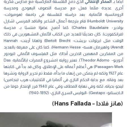
ًا بـ
المفكر الإنتقائي
الذي دمج الفلسفة الماركسية مع مدارس فكرية
رى عديدة مثلما فعل مع مدرسة التصوف اليهودي ومدرسة
رومانسية الألمانية. بعد دراسته للفلسفة في جامعة (هومبولت-
Humboldt University) قام بترجمة أعمال الشاعر والناقد الفرنسي (شارل
بولدير- Charles Baudelaire) كما أصبح عضوًا منتسبًا بـ مدرسة
رانكفورت). كان صديقًا للعديد من الكتاب الألمان المشهورين في ذلك
الوقت مثل (برتولت بريشت- Bertolt Brecht) و(هانا آرينت- Hannah
Arendt) و(هيرمان هسه- Hermann Hesse)، كما كان على معرفة بالعديد
 المفكرين المهمين الاخرين آنذاك مثل الفيلسوف الألماني (تيودور
أدورنو- Theodor Adorno). تعتبر روايته (مشروع الممرات (بالألمانية: Das
Passagen-Werk) هي أعظم أعماله على الإطلاق، وكان قد بدأ في كتابتها
عام 1927 ولكنه لم يتمكن من إنهاء ما بدأه، فقط تم تحرير الرواية ونشرها
 وفاته. مع بداية الحكم النازي في ألمانيا في الثلاثينيات هرب (بنجامين)
لينجو بحياته، لكنه وفي نهاية المطاف وفي عام 1940 قرر الإنتحار خوفا من
 Gestapo) -البوليس السري النازي- (1892-1940)
نز فلادا – Hans Fallada)