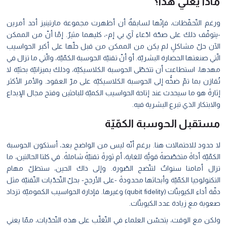
ماذا يعني هذا؟
ورغم التّحفّظات، فإنّها لسابقةٌ أن أظهرت مجموعة مارتينيز أحد أمرين
-يتوقّف ذلك على صحّة ادّعاء آي بي إم-، كليهما مثيرٌ. إمّا أنّ من الممكن
الآن حلّ مشاكلٍ لم يكن من الممكن من قبل حلّها على أكبر الحواسيب
الّتي صنعتها الحضارة البشريّة. أو أنّ تقنيّة الحوسبة الكمّيّة، والّتي ما تزال في
مهدها، استطاعت أن تتخطّى الحوسبة الكلاسيكيّة، وذلك بميزانيّة بحثيّة لا
تُقارَن بما تمّ ضخُّه إلى الحوسبة الكلاسيكيّة على مرّ العقود.
والأمر اﻷكثر
إثارةً هو ما سيحدث عند إتاحة الحواسيب الكميّة للباحثين وفتح مجال الإبداع
والابتكار الذي تبرع البشرية فيه.
مستقبل الحوسبة الكمّيّة
لا حدود للاحتمالات هنا. برغم أنّه ليس من الواضح بعد، أستكون الحوسبة
الكمّيّة أداةً متخصّصةً قويًّة للغاية، أم ثورةً تقنيّةً شاملةً. في كلتا الحالتين، ما
تزال أمامنا سنواتٌ لتتّضح الصّورة. وإلى ذاك الحين، ستظلّ مهام
التكنولوجيا الكمّيّة وأبحاثها محدودةً -على الأرجح- بحلّ التّحدّيات التّقنيّة مثل
دقّة أداء الكيوبتّات (qubit fidelity) وغيرها. فإدارة الحواسيب الكموميّة تزداد
صعوبة مع زيادة عدد الكيوبتّات.
ولكن مع الوقت، يتحسّن العلماء في التّغلّب على هذه التّحدّيات، ممّا يعني