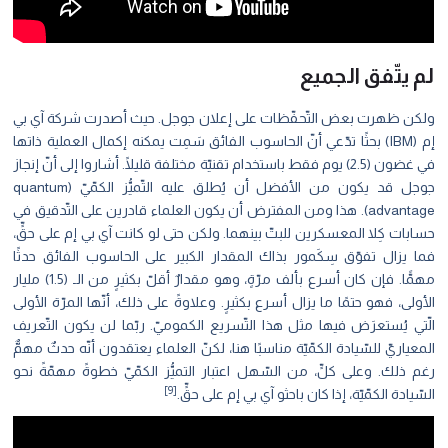
لم يتّفق الجميع
ولكن ظهرت بعض التّحفّظات على إعلان جوجل. حيث أصدرت شركة آي بي
إم (IBM) بحثًا تدّعي أنّ الحاسوب الفائق سَمِت يمكنه إكمال العملية ذاتها
في غضون (2.5) يوم فقط باستخدام تقنيّة مختلفة قليلًا. أشاروا إلى أنّ إنجاز
جوجل قد يكون من اﻷفضل أن يُطلق عليه التّميُّز الكمّيّ (quantum
advantage). هذا ومن المفترض أن يكون العلماء قادرين على التّدقيق في
حسابات كِلا المعسكرين للبتّ بينهما. ولكن حتى لو كانت آي بي إم على حقٍّ،
فما يزال تفوّق سِكَمور بذاك المقدار الكبير على الحاسوب الفائق حدثًا
مهمًّا. فإن كان أسرع بألف مرّةٍ، وهو مقدارٌ أقلّ بكثيرٍ من الـ (1.5) مليار
الأولى، فهو حتمًا ما يزال أسرع بكثيرٍ. وعلاوةً على ذلك، أنّها المرّة الأولى
الّتي يُستعرَض فيها مثل هذا التّسريع الكموميّ. ربّما لن يكون التّعريف
المعياريّ للسّيادة الكمّيّة مناسبًا هنا، لكنّ العلماء يعتقدون أنّه حدثٌ مهمٌّ
رغم ذلك. وعلى كلٍّ، من السّهل اعتبار التميُّز الكمّيّ خطوةً مهمّةً نحو
[9]
السّيادة الكمّيّة، إذا كان باحثو آي بي إم على حقٍّ.