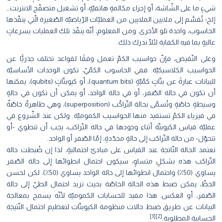
شيءٍ ما على الشّاشة، أو إجراء مكالمةٍ هاتفيّةٍ، أو تشغيل متصفّح الانترنت…
إلخ؛ تُقسَّم إلى ملايين الملايين من العمليّات الرّياضيّة الصّغيرة الّتي ينفّذها
الحاسوب، واحدة تلو الأخرى. ومن المعلوم، أنّه ينفّذ تلك العمليات بسرعاتٍ
عاليةٍ بما فيه الكفاية لئلّا ندرك ذلك.
وعلى النّقيض، فإنّ حواسيب الكمّ تعمل وفقًا لقواعد تختلف جذريًّا عن
الحواسيب الكلاسيكيّة. ففي الحاسوب الكمّيّ، تكون الوحدات اﻷساسيّة
للبيانات عبارةً عن بتّاتٍ كمّيّةٍ (quantum bits)، أو كيوبتّاتٍ (qubits)، يمكنها
أن تكون في حالة الصّفر، أو في حالة الواحد، أو يمكن أن تكون في حالةٍ
وسيطةٍ خاصّةٍ وتُسمّى بحالة التّراكُب (superposition)، وهي ظاهرةٌ خاصّةٌ
في فيزياء الكمّ تستفيد منها الحواسيب الكموميّة. ولكن عند الشّروع في
عمليّة قياس الكيوبتّة أثناء وجودها في حالة التّراكب، يجب أن تنطوي -أو
تتحوّل- من حالة التّراكب إلى حالةٍ محدّدةٍ، إمّا الصّفر أو الواحد.
تعتمد الحالة النّاتجة عند القياس على مبادئ احتماليةٍ، لذا إن ضُبطت حالة
التّراكب هذه بشكلٍ متساوٍ، سيكون احتمال انطوائها إلى حالة الصّفر
يساوي (50٪) واحتمال انطوائها إلى حالة الواحد يساوي (50٪). لكن لحسن
الحظّ، يمكن ضبط هذه الحالة الخاصّة بحيث نزيد احتمال الطيّ إلى حالة
الصّفر، أو العكس. هذا مفيد للحسابات الكموميّة لأنّه يسمح بمعالجة
البيانات عن طريق ضبط حالات منظومة الكيوبتّات لتعظيم احتمال النّتيجة
[2][3]
الحسابية المطلوبة.