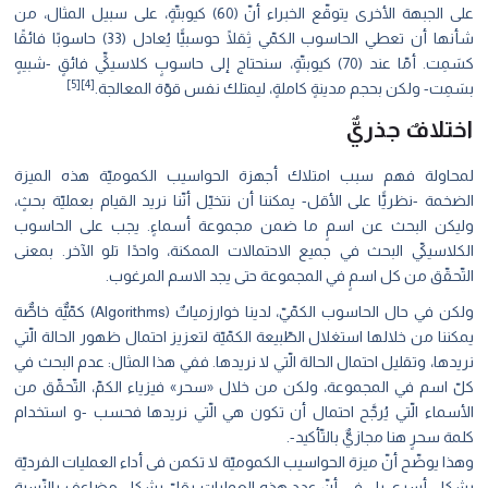
على الجبهة اﻷخرى يتوقّع الخبراء أنّ (60) كيوبتّةٍ، على سبيل المثال، من
شأنها أن تعطي الحاسوب الكمّي ثِقلًا حوسبيًّا يُعادل (33) حاسوبًا فائقًا
كسَمِت. أمّا عند (70) كيوبتّةٍ، سنحتاج إلى حاسوبٍ كلاسيكيٍّ فائقٍ -شبيهٍ
[4][5]
بسَمِت- ولكن بحجم مدينةٍ كاملةٍ، ليمتلك نفس قوّة المعالجة.
اختلافٌ جذريٌّ
لمحاولة فهم سبب امتلاك أجهزة الحواسيب الكموميّة هذه الميزة
الضخمة -نظريًّا على الأقل- يمكننا أن نتخيّل أنّنا نريد القيام بعمليّة بحثٍ،
وليكن البحث عن اسمٍ ما ضمن مجموعة أسماءٍ. يجب على الحاسوب
الكلاسيكيّ البحث في جميع الاحتمالات الممكنة، واحدًا تلو الآخر. بمعنى
التّحقّق من كل اسمٍ في المجموعة حتى يجد الاسم المرغوب.
ولكن في حال الحاسوب الكمّيّ، لدينا خوارزمياتٌ (Algorithms) كمّيٌّة خاصٌّة
يمكننا من خلالها استغلال الطّبيعة الكمّيّة لتعزيز احتمال ظهور الحالة الّتي
نريدها، وتقليل احتمال الحالة الّتي لا نريدها. ففي هذا المثال: عدم البحث في
كلّ اسم في المجموعة، ولكن من خلال «سحر» فيزياء الكمّ، التّحقّق من
الأسماء الّتي يُرجَّح احتمال أن تكون هي الّتي نريدها فحسب -و استخدام
كلمة سحرٍ هنا مجازيٌّ بالتّأكيد-.
وهذا يوضّح أنّ ميزة الحواسيب الكموميّة لا تكمن فى أداء العمليات الفرديّة
بشكلٍ أسرع، بل في أنّ عدد هذه العمليات يقلّ بشكلٍ مضاعفٍ بالنّسبة