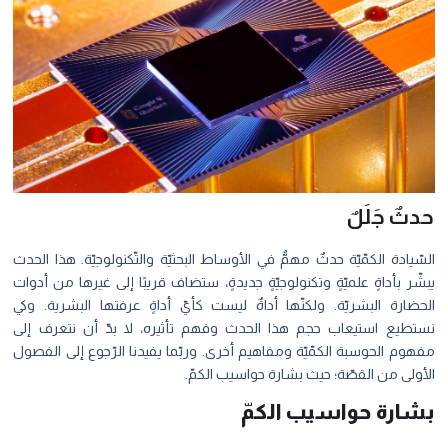
حدثٌ جَلَلٌ
السّيادة الكمّيّة حدثٌ مهمٌّ في اﻷوساط البحثيّة والتّكنولوجيّة. هذا الحدث
يبشّر بأداةٍ علميّةٍ وتكنولوجيّةٍ جديدةٍ، ستضاف قريبًا إلى غيرها من أدوات
الحضارة البشريّة. ولكنّها أداةٌ ليست كأيّ أداةٍ عرفتها البشرية. وكي
نستطيع استيعاب حجم هذا الحدث وفهم تأثيره، لا بدّ أن نتعرف إلى
مفهوم الحوسبة الكمّيّة ومفاهيم أخرى. وربّما يفيدنا الرّجوع إلى الفصول
اﻷولى من القصّة؛ حيث بشارة حواسيب الكمّ.
بشارة حواسيب الكمّ