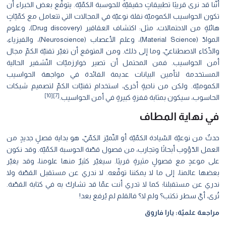
أنّنا قد نرى قريبًا تطبيقاتٍ حقيقيّةً للحوسبة الكمّيّة. يتوقّع بعض الخبراء أن
تكون الحواسيب الكموميّة نقلة نوعيّة في المجالات التي تتعامل مع كمّيّاتٍ
هائلةٍ من الاحتمالات، مثل: اكتشاف العقاقير (Drug discovery)، وعلوم
الموادّ (Material Science)، وعلم الأعصاب (Neuroscience)، والفيزياء،
والذّكاء الاصطناعيّ، وما إلى ذلك. ومن المتوقع أن تغيّر تقنيّة الكمّ مجال
أمن الحواسيب. فمن المحتمل أن تصير خوارزميّات التّشفير الحالية
المستخدمة لتأمين البيانات عديمة الفائدة في مواجهة الحواسيب
الكموميّة. ولكن من ناحيةٍ أخرى، استخدام تقنيّات الكمّ لتصميم شبكات
[10]
[7]
الحاسوب، سيكون بمثابة قفزةٍ كبيرةٍ في أمن الحواسيب.
في نهاية المطاف
حدثٌ من نوعيّة السّيادة الكمّيّة أو التّميّز الكمّيّ، هو بداية فصلٍ جديدٍ من
العمل الدّؤوب أبحاتًا وتجارب، من فصول قصّة الحوسبة الكمّيّة. وقد نكون
على موعدٍ مع فصولٍ مثيرةٍ قريبًا. سيغيّر كثيرٌ منها علومنا، وقد يغيّر
بعضها عالمنا، إلى ما لا يمكننا توقّعه. لا ندري عن مستقبل القصّة ولا
ندري عن مستقبلنا؛ كما لا تدري أنت عمّا قد تشارك به في كتابة القصّة.
تُرى، أيّ سطر تكتب؟ ولم لا؟ فالقلم لم يُرفع بعد!
مراجعة علميّة: يارا فاروق