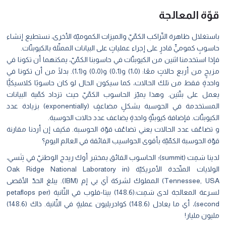
قوّة المعالجة
باستغلال ظاهرة التّراكب الكمّيّ والميزات الكموميّة الأخرى، نستطيع إنشاء
حاسوبٍ كموميٍّ قادرٍ على إجراء عملياتٍ على البيانات الممثّلة بالكيوبتّات.
فإذا استخدمنا اثنين من الكيوبتّات في حاسوبنا الكمّيّ، يمكنهما أن تكونا في
مزيجٍ من أربع حالاتٍ معًا: (1،0) و(0،1) و(0،0) و(1،1). بدلًا من أن تكونا في
واحدةٍ فقط من تلك الحالات، كما سيكون الحال لو كان حاسوبًا كلاسيكيًّا
يعمل على بتّتين. وهذا يميّز الحاسوب الكمّيّ حيث تزداد كمّية البيانات
المستخدمة في الحوسبة بشكلٍ مضاعفٍ (exponentially) بزيادة عدد
الكيوبتّات. فإضافة كيوبتّةٍ واحدةٍ يضاعف عدد حالات الحوسبة.
و تضاعُف عدد الحالات يعني تضاعُف قوّة الحوسبة. فكيف إن أردنا مقارنة
قوّة الحوسبة الكمّيّة بأقوى الحواسيب الفائقة في العالم اليوم؟
لدينا سَمِت (summit)؛ الحاسوب الفائق بمختبر أوك ريدج الوطنيّ في تِنَسي،
الولايات المتّحدة الأمريكيّة (Oak Ridge National Laboratory in
Tennessee, USA) المملوك لشركة آي بي إم (IBM). يبلغ الحدّ الأقصى
لسرعة المعالجة لدى سَمِت:(148.6) بيتا-فلوب في الثّانية (petaflops per
second)، أي ما يعادل (148.6) كوادريليون عمليةٍ في الثّانية. ذاك (148.6)
مليون مليار!