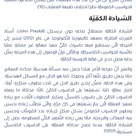
للحواسيب الكموميّة نظرًا لاختلاف طبيعة العمليات.[10]
السّيادة الكمّيّة
السّيادة الكمّيّة مصطلحٌ صاغه جون بريسكِل (John Preskill)، أستاذ
الفيزياء النظريّة بمعهد كاليفورنيا للتّكنولوجيا، في عام (2012) ليشير إلى
المرحلة الّتي يستطيع فيها حاسوبٌ كمّيٌّ تنفيذ مهمّةٍ غير ممكنةٍ عمليًا
بالنّسبة للحواسيب الكلاسيكيّة. وبالتّالي فإنّ الوصول إلى هذه المرحلة يمثّل
بداية فصلٍ جديدٍ في قصّة الحوسبة الكمّيّة.
والمثير أنّ صياغة اﻷمر هكذا تجعل منه مسألةً هندسيّةً محدّدة المعالم،
ممّا يجعل طريق حلّها أكثر وضوحًا، كما هو الحال مع المسائل الهندسيّة.
وفي هذه الحالة، تتمثّل إحدى طرق الحل في ثلاث خطواتٍ متكرّرةٍ: أولًا-
اختيار عمليّةٍ. ثانيًا- تشغيلها على الحاسوب الكمّيّ. ثالثًا- محاكاة ما يفعله
الحاسوب الكمّيّ على حاسوبٍ كلاسيكيٍّ. وبتكرار الخطوات الثّلاث، مع زيادة
تعقيد العمليّة الّتي يتمّ تشغيلها في كلّ مرّةٍ، والّتي تتطلّب إعادة تحسين
وتطوير الحاسوب الكموميّ بشكلٍ متكرّرٍ كزيادة عدد الكيوبتّات وتحسين
بنية المعدّات والبرمجة، ممّا يعني زيادة التّعقيد الكلّي للمنظومة؛ نصل إلى
السّيادة الكمّيّة عندما تصبح محاكاة العمليّة على الحاسوب الكلاسيكيّ
[4][6][8]
مستحيلةً.