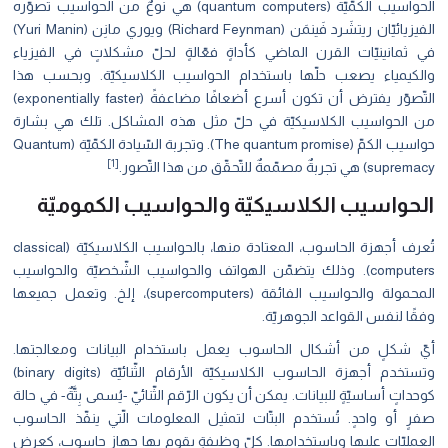
الحواسيب الكمّيّة (quantum computers) هي نوعٌ من الحواسيب تصوّره
الفيزيائيّان ريتشَرد فَينمَن (Richard Feynman) ويوري مانِن (Yuri Manin)
في ثمانينيّات القرن الماضي كأداةٍ فعّالةٍ لحلّ مشكلاتٍ في الفيزياء
والكيمياء يصعب حلّها باستخدام الحواسيب الكلاسيكيّة. وبحسب هذا
التّصوّر يفترض أن تكون أسرع أضعافًا مضاعفةً (exponentially faster)
من الحواسيب الكلاسيكيّة في حلّ مثل هذه المشاكل. تلك هي بشارة
حواسيب الكمّ (The quantum promise). وتجربة السّيادة الكمّيّة (Quantum
[1]
supremacy) هي تجربةٌ مصمّمةٌ للتّحقّق من هذا التّصور.
الحواسيب الكلاسيكيّة والحواسيب الكموميّة
تُعرف أجهزة الحاسوب، المعتادة منها، بالحواسيب الكلاسيكيّة (classical
computers). وذلك يتضمّن الهواتف والحواسيب الشّخصيّة والحواسيب
المحمولة والحواسيب الفائقة (supercomputers)، إلخ. وتعمل جميعها
وفقًا لنفس القواعد الجوهريّة.
أيّ شكلٍ من أشكال الحاسوب يعمل باستخدام البيانات ومعالجتها.
وتستخدم أجهزة الحاسوب الكلاسيكيّة الأرقام الثّنائيّة (binary digits)
كوحداتٍ أساسيّةٍ للبيانات. يمكن أن يكون الرّقم الثّنائيّ -يُسمى بِتَّةٌ- في حالة
صفرٍ أو واحدٍ. تُستخدم البتّات لتمثيل المعلومات الّتي ينفّذ الحاسوب
العمليّات عليها وباستخدامها. كلّ وظيفةٍ يقوم بها جهاز حاسوبٍ، كعرض