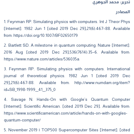
تحرير: محمد الجوهري
المصادر
1. Feynman RP. Simulating physics with computers. Int J Theor Phys
[Internet]. 1982 Jun 1 [cited 2019 Dec 29];21(6):467–88. Available
from:
https://doi.org/10.1007/BF02650179
2. Bartlett SD. A milestone in quantum computing. Nature [Internet].
2016 Aug [cited 2019 Dec 29];536(7614):35–6. Available from:
https://www.nature.com/articles/536035a
3. Feynman RP. Simulating physics with computers. International
journal of theoretical physics. 1982 Jun 1 [cited 2019 Dec
29];21(6):467-88.
Available from:
http://www.numdam.org/item?
id=SB_1998-1999__41__375_0
4. Savage N. Hands-On with Google’s Quantum Computer
[Internet]. Scientific American. [cited 2019 Dec 29]. Available from:
https://www.scientificamerican.com/article/hands-on-with-googles-
quantum-computer/
5. November 2019 | TOP500 Supercomputer Sites [Internet]. [cited