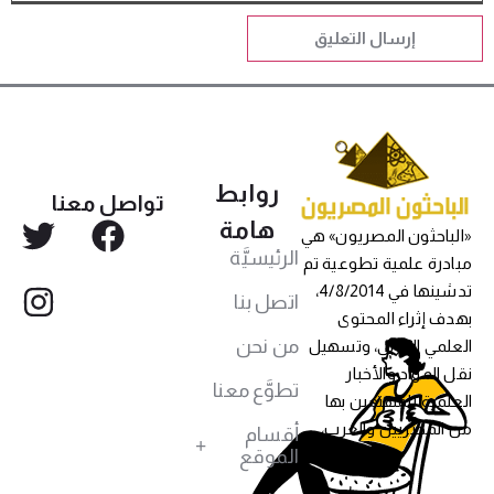
روابط
تواصل معنا
هامة
«الباحثون المصريون» هي
الرئيسيَّة
مبادرة علمية تطوعية تم
تدشينها في 4/8/2014،
اتصل بنا
بهدف إثراء المحتوى
من نحن
العلمي العربي، وتسهيل
نقل المواد والأخبار
تطوَّع معنا
العلمية للمهتمين بها
من المصريين والعرب،
أقسام
الموقع