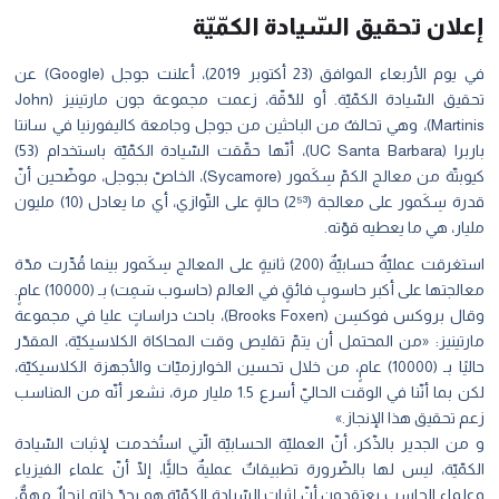
إعلان تحقيق السّيادة الكمّيّة
في يوم الأربعاء الموافق (23 أكتوبر 2019)، أعلنت جوجل (Google) عن
تحقيق السّيادة الكمّيّة. أو للدّقّة، زعمت مجموعة جون مارتينيز (John
Martinis)، وهي تحالفٌ من الباحثين من جوجل وجامعة كاليفورنيا في سانتا
باربرا (UC Santa Barbara)، أنّها حقّقت السّيادة الكمّيّة باستخدام (53)
كيوبتّة من معالج الكمّ سِكَمور (Sycamore)، الخاصّ بجوجل، موضّحين أنّ
قدرة سِكَمور على معالجة (2⁵³) حالةٍ على التّوازي، أي ما يعادل (10) مليون
مليار، هي ما يعطيه قوّته.
استغرقت عمليّةٌ حسابيّةٌ (200) ثانيةٍ على المعالج سِكَمور بينما قُدِّرت مدّة
معالجتها على أكبر حاسوبٍ فائقٍ في العالم (حاسوب سَمِت) بـ (10000) عامٍ.
وقال بروكس فوكسِن (Brooks Foxen)، باحث دراساتٍ عليا في مجموعة
مارتينيز: «من المحتمل أن يتمّ تقليص وقت المحاكاة الكلاسيكيّة، المقدّر
حاليًا بـ (10000) عامٍ، من خلال تحسين الخوارزميّات والأجهزة الكلاسيكيّة،
لكن بما أنّنا في الوقت الحاليّ أسرع 1.5 مليار مرة، نشعر أنّه من المناسب
زعم تحقيق هذا الإنجاز.»
و من الجدير بالذّكر، أنّ العمليّة الحسابيّة الّتي استُخدمت لإثبات السّيادة
الكمّيّة، ليس لها بالضّرورة تطبيقاتٌ عمليةٌ حاليًّا، إلّا أنّ علماء الفيزياء
وعلماء الحاسب يعتقدون أنّ إثبات السّيادة الكمّيّة هو بحدّ ذاته إنجازٌ مهمٌّ،