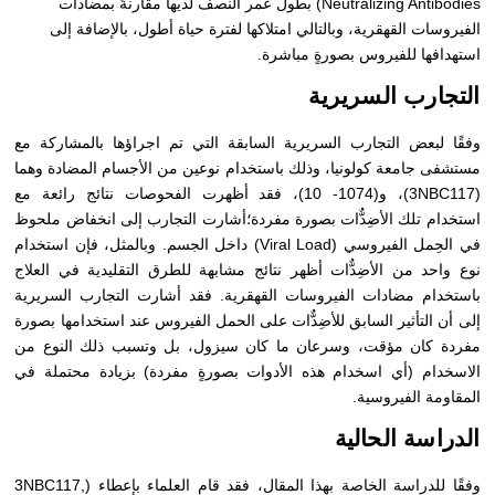
Neutralizing Antibodies) بطول عمر النصف لديها مقارنةً بمضادات
الفيروسات القهقرية، وبالتالي امتلاكها لفترة حياة أطول، بالإضافة إلى
استهدافها للفيروس بصورةٍ مباشرة.
التجارب السريرية
وفقًا لبعض التجارب السريرية السابقة التي تم اجراؤها بالمشاركة مع
مستشفى جامعة كولونيا، وذلك باستخدام نوعين من الأجسام المضادة وهما
(3NBC117)، و(1074- 10)، فقد أظهرت الفحوصات نتائج رائعة مع
استخدام تلك الأضِدٌّات بصورة مفردة؛أشارت التجارب إلى انخفاض ملحوظ
في الحِمل الفيروسي (Viral Load) داخل الجسم. وبالمثل، فإن استخدام
نوع واحد من الأضِدٌّات أظهر نتائج مشابهة للطرق التقليدية في العلاج
باستخدام مضادات الفيروسات القهقرية. فقد أشارت التجارب السريرية
إلى أن التأثير السابق للأضِدٌّات على الحمل الفيروس عند استخدامها بصورة
مفردة كان مؤقت، وسرعان ما كان سيزول، بل وتسبب ذلك النوع من
الاسخدام (أي اسخدام هذه الأدوات بصورةٍ مفردة) بزيادة محتملة في
المقاومة الفيروسية.
الدراسة الحالية
وفقًا للدراسة الخاصة بهذا المقال، فقد قام العلماء بإعطاء (3NBC117,