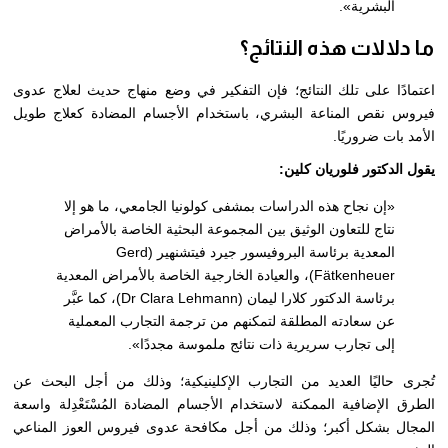
البشرية»
.
ما دلالات هذه النتائج؟
اعتمادًا على تلك النتائج؛ فإن التفكير في وضع منهاج حديث لعلاج عدوى
فيروس نقص المناعة البشري، باستخدام الأجسام المضادة كعلاج طويل
الأمد
بات ضروريًا.
يقول الدكتور فلوريان كلين:
«
إن نجاح هذه الدراسات بمشفى كولونيا الجامعي، ما هو إلا
نتاج للتعاون الوثيق بين المجموعة البحثية الخاصة بالأمراض
المعدية برئاسة البروفيسور جيرد فيتشنهير (Gerd
Fätkenheuer)، والعيادة الخارجية الخاصة بالأمراض المعدية
برئاسة الدكتور كلارا ليمان (Dr Clara Lehmann)، كما عبَّر
عن سعادته المطلقة لتمكنهم من ترجمة التجارب المعملية
إلى تجارب سريرية ذات نتائج ملموسة مجددًا
»
.
تُجرى حاليًا العديد من التجارب الإكلينيكية؛ وذلك من أجل البحث عن
الطرق الإضافية الممكنة لاستخدام الأجسام المضادة المُسْتَعْدِلة واسعة
المجال بشكل أكبر؛ وذلك من أجل مكافحة عدوى فيروس العوز المناعي