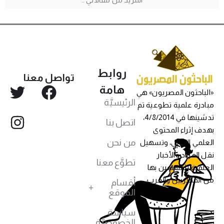
روابط
تواصل معنا
هامة
«الباحثون المصريون» هي
الرئيسيَّة
مبادرة علمية تطوعية تم
تدشينها في 4/8/2014،
اتصل بنا
بهدف إثراء المحتوى
من نحن
العلمي العربي، وتسهيل
نقل المواد والأخبار
تطوَّع معنا
العلمية للمهتمين بها
من المصريين والعرب،
أقسام
الموقع
سياسة
الخصوصيَّة