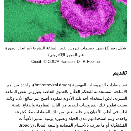
شكل رقم (1) يظهر جسيمات فيروس نقص المناعة البشرية (تم اتخاذ الصورة
عبر المجهر الإلكتروني).
Credit: © CDC/A.Harrison; Dr. P. Feorino
تقديم
تعد مضادات الفيروسات القهقرية (Antiretroviral drugs)، واحدة من أهم
الأسلحة المستخدمة للتحكم الفعَّال بالعدوى الخاصة بفيروس نقص المناعة
البشرية، لكن استخدام أحد تلك الأدوية بمفرده أصبح غير شائع الآن، وذلك
بسبب تطوير تلك الفيروسات للعديد من اَليات المقاومة والدفاع. نتيجة
لذلك في أغلب الأحيان يتم خلط بعض من تلك المضادات معًا كجرعة
واحدة، ويتم استخدامهم مدى الحياة وبصورة يومية.
تتميز الأضِدٌّات
المُسْتَعْدِلة أو ما يعرف بالأجسام المضادة واسعة المجال (Broadly