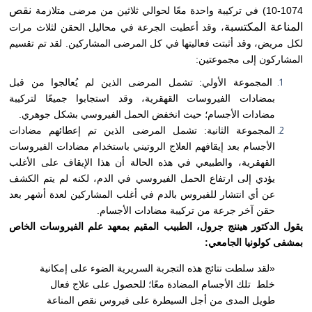
نقص
10-1074) في تركيبة واحدة معًا لحوالي ثلاثين من مرضى متلازمة
المناعة المكتسبة
، وقد أعطيت الجرعة في محاليل الحقن لثلاث مرات
لكل مريض، وقد أثبتت فعاليتها في كل المرضى المشاركين.
لقد تم تقسيم
المشاركون إلى مجموعتين:
المجموعة الأولي: تشمل المرضى الذين لم يُعالجوا من قبل
بمضادات الفيروسات القهقرية، وقد استجابوا جميعًا لتركيبة
مضادات الأجسام؛ حيث انخفض الحمل الفيروسي بشكل جوهري.
المجموعة الثانية: تشمل المرضى الذين تم إعطائهم مضادات
الأجسام بعد إيقافهم العلاج الروتيني باستخدام مضادات الفيروسات
القهقرية، والطبيعي في هذه الحالة أن هذا الإيقاف على الأغلب
يؤدي إلى ارتفاع الحمل الفيروسي في الدم، لكنه لم يتم الكشف
عن أي انتشار للفيروس بالدم في أغلب المشاركين لعدة أشهر بعد
حقن آخر جرعة من تركيبة مضادات الأجسام.
يقول الدكتور هيننج جرول، الطبيب المقيم بمعهد علم الفيروسات الخاص
بمشفى كولونيا الجامعي:
«لقد سلطت نتائج هذه التجربة السريرية الضوء على إمكانية
خلط تلك الأجسام المضادة معًا؛ للحصول على علاج فعال
طويل المدى من أجل السيطرة على فيروس نقص المناعة