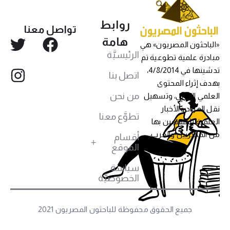
روابط
تواصل معنا
هامة
«الباحثون المصريون» هي
الرئيسيَّة
مبادرة علمية تطوعية تم
تدشينها في 4/8/2014،
اتصل بنا
بهدف إثراء المحتوى
من نحن
العلمي العربي، وتسهيل
نقل المواد والأخبار
تطوَّع معنا
العلمية للمهتمين بها
من المصريين والعرب،
أقسام
الموقع
سياسة
الخصوصيَّة
جميع الحقوق محفوظة للباحثون المصريون 2021