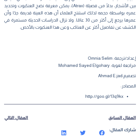
بين الأشجار، بدلًا من فصيلة (Atrax)، يمكن معرفة نضج العنكبوت وتحديد
عمره بواسطة حجمه لذلك استنتج العلماء أن هذه العينة قديمة جدًا وأن
عمرها يرجع إلى أكثر من 30 عامًا. ولا تزال الدراسات الحديثة مستمرة في
الكشف عن تفاصيل أكثر عن العناكب وعن هذا العنكبوت بالأخص.
إعداد/ترجمة: Omnia Selim
مراجعة لغوية: Mohamed Sayed Elgohary
تصميم:Ahmad E.jad
المصادر:
http://goo.gl/13q9kx
المقال السابق
المقال التالي
شارك المقال: