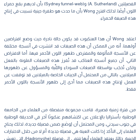
الفصيلتين (A. Sutherland) و(Sydney funnel-web) بأن لديهم بقع حمراء
اللون أيضًا، لذلك اقترح Wong بأن ما حدث هو طفرة جينية تسببت في إنتاج
هذه الصبغة الحمراء.
اعتقد Wong أن هذا العنكبوت قد يكون حالة نادرة حيث وضع افتراضين
أولهما، أنه من الممكن أن هذه الصبغات قد انتشرت في أنسجة مختلفة
عن الأنسجة المألوفة والمفترض ظهور اللون الأحمر فيها، أما الافتراض
الثاني، أن جميع أنسجة العناكب قد تُفرز هذه الصبغات الملونة بالفعل
ولكن تُحجَب بواسطة الصبغات السوداء والبُنِّية والمسؤول عن ظهورها
الميلانين، بالتالي من المحتمل أن الجينات الخاصة بالميلانين قد توقفت عن
العمل لإنتاج هذه الصبغات مما أدى إلى ظهور الأنسجة باللون الأحمر
فقط.
من فترة زمنية قصيرة، قامت مجموعة منفصلة من العلماء من الجامعة
الوطنية بأستراليا بالإعلان عن اكتشافهم عنكبوتًا آخر في الحديقة الوطنية
في جنوب سيدني، ومن المحتمل أن يُوضَع ضمن فصيلة جديدة، لذلك يحتاج
العلماء إلى التأكد إذا كانت العينة هي فصيلة جديدة أم لا من خلال الاختبارات
الجينية. حاليًا، يعتقد العلماء أنها تنتمي إلى فصيلة (Hadronyche)، التي تعيش