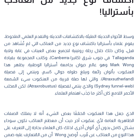
بأستراليا!
وسط الأجواء الحديثة المليئة بالاكتشافات الحديثة والتقدم العلمي الملحوظ،
يقوم علماء بأستراليا باكتشاف نوع جديد من العناكب التي لم تُشَاهَد من
قبل، وكان ذلك خلال رحلة روتينية لتجميع بعض العينات في غابة ولاية
Tallaganda في جنوب شرق (كانبرا-Canberra)، وكانت المجموعة بقيادة
Mark Wong وهو عالم حيوان بجامعة أستراليا الوطنية. يظهر هذا
العنكبوت بألوان رائعة ويبلغ طوله حوالي 5سم، وينتمي إلى فصيلة
(Atraxsutherland)، والتي لها صلة قريبة من العنكبوت سيء السُمعة
(Sydney funnel-web) والذي ينتمي لفصيلة (Atraxrobustus)، لكن المخلب
الأحمر اللامع كان أكثر ما جَذَب اهتمام العلماء.
الذي جعل هذا العنكبوت مُختلفًا بعض الشيء، أنه لا يمتلك الصفات
الظاهرية العامة لأي عنكبوت آخر حيث أن معظم العناكب تكون سوداء
بشكلٍ كامل بدون أي ألوان أخرى، لذلك كان العلماء بحاجة إلى التعرف على
هذا النوع من العناكب عن قُرب. أوضح Wong أن من المُتعارف عليه ضمن