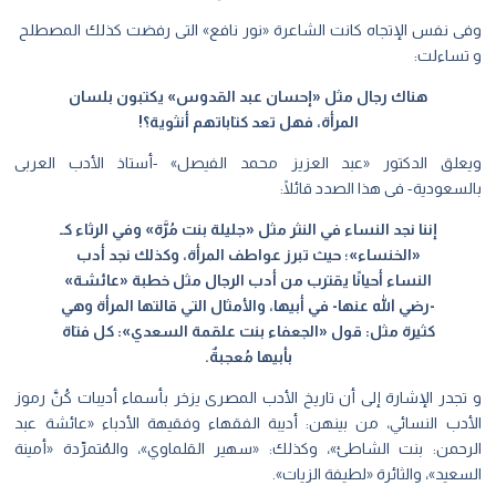
وفى نفس الإتجاه كانت الشاعرة «نور نافع» التى رفضت كذلك المصطلح
و تساءلت:
هناك رجال مثل «إحسان عبد القدوس» يكتبون بلسان
المرأة، فهل تعد كتاباتهم أنثوية؟!
ويعلق الدكتور «عبد العزيز محمد الفيصل» -أستاذ الأدب العربى
بالسعودية- فى هذا الصدد قائلًا:
إننا نجد النساء في النثر مثل «جليلة بنت مُرَّة» وفي الرثاء كـ
«الخنساء»؛ حيث تبرز عواطف المرأة، وكذلك نجد أدب
النساء أحيانًا يقترب من أدب الرجال مثل خطبة «عائشة»
-رضي الله عنها- في أبيها، والأمثال التي قالتها المرأة وهي
كثيرة مثل: قول «الجعفاء بنت علقمة السعدي»: كل فتاة
بأبيها مُعجبةٌ.
و تجدر الإشارة إلى أن تاريخ الأدب المصرى يزخر بأسماء أديبات كُنَّ رموز
الأدب النسائي، من بينهن: أديبة الفقهاء وفقيهة الأدباء «عائشة عبد
الرحمن: بنت الشاطئ»، وكذلك: «سهير القلماوي»، والمُتمرِّدة «أمينة
السعيد»، والثائرة «لطيفة الزيات».