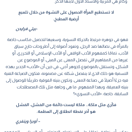
وكأم هي المربية والأستاذ الأول لابنها الذكر.
لا تستطيع المرأة الحصول على النشوة من خلال تلميع
أرضية المطبخ.
-بيتي فرايدن
فهو في جوهره مرتبط بالحركة النسوية، وسعيها لتحصيل مكاسب خاصة
بالمرأة في نضالها ضد الرجل، وتعود أصوله إلى أطروحات خارج سياق
الأدب، تمامًا كمفهوم الأدب الواقعي أو الأدب الإسلامي أو التحرري، أو
غيرها من المفاهيم التي تفصل المعنى عن المبنى، أو الموضوع عن
الشكل، وتستقل بالموضوع كجوهر أدبي، في حين أن «الأدب» الجدير بهذه
التسمية هو ذلك الذي لا ينفصل شكله عن مضمونه، فتكون الصياغة الفنية
فيه جزءًا أصيلًا في صناعة المعنى، وتكون بنيته الفوقية طريقًا للوصول إلى
بنيته العميقة، وبهذا المفهوم: ما هي وجاهة مثل تلك المصطلحات
السابقة، خاصة: «الأدب النسوي»؟
فكّري مثل ملكة.. ملكة ليست خائفة من الفشل، الفشل
هو آخر نقطة انطلاق إلى العظمة.
– أوبرا وينفري