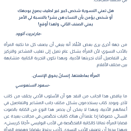
هل تعني النسوية شخص كبير غير لطيف يصرخ بوجهك
أو شخص يؤمن بأن النساء هن بشر؟ بالنسبة لي الأمر
يعني الصنف الثاني، ولهذا أوقع!
-مارغريت آتوود
من جهة أخرى يرى بعض النُقَّاد أنه ينبغي أن يصنف كل ما تكتبه المرأة
بالأدب النسوي؛ لأن المرأة بشكل عام تميل إلى تغليب المشاعر والتركيز
على التفاصيل أثناء تجربتها الأدبية، وبهذا تكون التجربة الكتابية متشابهة
بين مختلف الأقلام.
المرأة بعاطفتها، إنسانٌ يفوق الإنسان.
-سعود السنعوسي
ما يناقض هذا الجانب من النقد هو أن الأسلوب الأدبي يختلف من كاتب
لآخر، ويوجد كتاب يستخدمون بشكل مكثف جانب المشاعر والتفاصيل في
أعمالهم الأدبية، وبهذا لا يمكن أن يحصر هذا النوع من الكتابة بالصوت
النسائي، خصوصًا إذا علمنا أن هناك كاتبات تخصَّصن في مجالات بعيدة عن
قضايا المرأة تمامًا كالكاتبة المُتخصِّصة في الأدب البوليسي «أجاثا كريستي»،
وبهذا يبدوا أن تصنيف الأدب النسوي كأدب يرتبط بقضايا وهموم المرأة