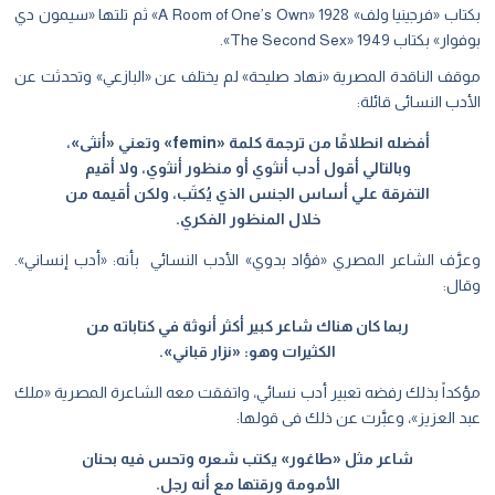
بكتاب «فرجينيا ولف» 1928 «A Room of One’s Own» ثم تلتها «سيمون دي
بوفوار» بكتاب 1949 «The Second Sex».
موقف الناقدة المصرية «نهاد صليحة» لم يختلف عن «البازعي» وتحدثت عن
الأدب النسائى قائلة:
أفضله انطلاقًا من ترجمة كلمة «femin» وتعني «أنثى»،
وبالتالي أقول أدب أنثوي أو منظور أنثوي، ولا أقيم
التفرقة علي أساس الجنس الذي يُكتَب، ولكن أقيمه من
خلال المنظور الفكري.
وعرَّف الشاعر المصري «فؤاد بدوي» الأدب النسائي بأنه: «أدب إنساني».
وقال:
ربما كان هناك شاعر كبير أكثر أنوثة في كتاباته من
الكثيرات وهو: «نزار قباني».
مؤكداً بذلك رفضه تعبير أدب نسائي، واتفقت معه الشاعرة المصرية «ملك
عبد العزيز»، وعبَّرت عن ذلك فى قولها:
شاعر مثل «طاغور» يكتب شعره وتحس فيه بحنان
الأمومة ورقتها مع أنه رجل.