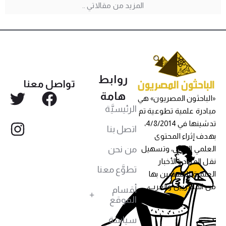
المزيد من مقالاتي ..
روابط
تواصل معنا
هامة
«الباحثون المصريون» هي
الرئيسيَّة
مبادرة علمية تطوعية تم
تدشينها في 4/8/2014،
اتصل بنا
بهدف إثراء المحتوى
من نحن
العلمي العربي، وتسهيل
نقل المواد والأخبار
تطوَّع معنا
العلمية للمهتمين بها
من المصريين والعرب،
أقسام
الموقع
سياسة