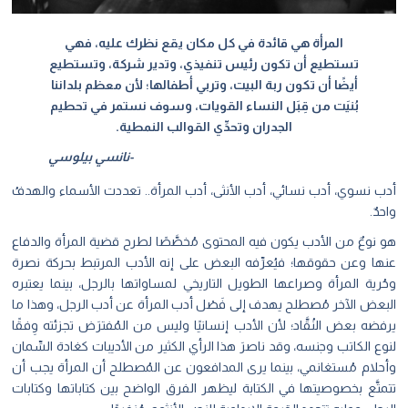
المرأة هي قائدة في كل مكان يقع نظرك عليه، فهي
تستطيع أن تكون رئيس تنفيذي، وتدير شركة، وتستطيع
أيضًا أن تكون ربة البيت، وتربي أطفالها؛ لأن معظم بلداننا
بُنيَت من قِبَل النساء القويات، وسوف نستمر في تحطيم
الجدران وتحدِّي القوالب النمطية.
-نانسي بيلوسي
أدب نسوي، أدب نسائي، أدب الأنثى، أدب المرأة.. تعددت الأسماء والهدفُ
واحدٌ.
هو نوعٌ من الأدب يكون فيه المحتوى مُخصَّصًا لطرح قضية المرأة والدفاع
عنها وعن حقوقها؛ فيُعرِّفه البعض على إنه الأدب المرتبط بحركة نصرة
وحُرية المرأة وصراعها الطويل التاريخي لمساواتها بالرجل، بينما يعتبره
البعض الآخر مُصطلح يهدف إلى فَصْل أدب المرأة عن أدب الرجل، وهذا ما
يرفضه بعض النُقَّاد؛ لأن الأدب إنسانيًا وليس من المُفترَض تجزئته وِفقًا
لنوع الكاتب وجنسه، وقد ناصرَ هذا الرأي الكثير من الأديبات كغادة السِّمان
وأحلام مُستغانمي، بينما يرى المدافعون عن المُصطلح أن المرأة يجب أن
تتمتَّع بخصوصيتها في الكتابة ليظهر الفرق الواضح بين كتاباتها وكتابات