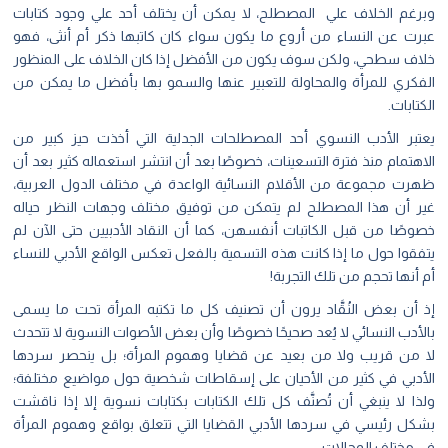
وبرغم الخلاف علي المصطلح، لا يمكن أن يختلف أحد علي وجود كتابات
عبرت عن النساء من أروع ما يكون سواء كان كاتبها ذكر أم أنثى، فهو
خلاف سطحي، ولكن سوف يكون من الأفضل إذا كان الخلاف على المنظور
الفكري للمرأة والمحاولة للتعبير عنها والسمو بها بأفضل ما يمكن من
الكتابات.
يعتبر الأدب النسوي أحد المصطلحات الجدلية التي أخذت حيز كبير من
الاهتمام منذ فترة التسعينات، خصوصًا بعد أن انتشر استعماله كثير بعد أن
ظهرت مجموعة من الأقلام النسائية الواعدة في مختلف الدول العربية،
غير أن هذا المصطلح لم يتمكن من توفيق مختلف وجهات النظر حياله
خصوصًا من قبل الكاتبات أنفسهن، كما أن النقاد الأدبيين حتى الآن لم
يتفقوا حول ما إذا كانت هذه التسمية بالفعل تعكس الواقع الأدبي للنساء
أم أنها تحجم من تلك التجربة!
إذ أن بعض النُقَّاد يرون أن تصنيف كل ما تكتبه المرأة تحت ما يسمى
بالأدب النسائي لا يُعد صحيحًا خصوصًا وأن بعض الأصوات النسوية لا تتحدث
لا من قريب ولا من بعيد عن قضايا وهموم المرأة؛ بل ينحصر سردها
الأدبي في كثير من الأحيان على إسقاطات شخصية حول مواضيع مختلفة؛
ولذا لا ينبغي أن تُصنَّف كل تلك الكتابات بكتابات نسوية إلا إذا ناقشت
بشكل رئيسي في سردها الأدبي القضايا التي تتعلق بواقع وهموم المرأة
في مختلف المجالات.