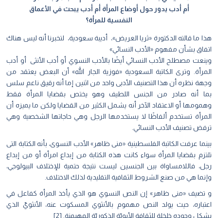
أم أدب يدور حول أوضاع المرأة أم أدب يبحث في الأعماق
النفسية للمرأة؟
هذا ما قالته الدكتورة «ثريا العريض»، أديبة سعودية، لتخبرنا أنه ليس هناك
اتفاق بشأن مفهوم «الأدب النسائي»
وينعت مصطلح الأدب النسائي أيضًا بالأدب النسوي أو أدب الأنثى أو أدب
المرأة. وترى الكاتبة السعودية «فوزية الجار الله» أن البعض يعتقد من
وجهة نظره أن هذا التصنيف الأدبى واحد من اثنين إما أنه رقيق ناعم سلس
بما أنه صادر من الجنس اللطيف وهو يختص بقضايا المرأة فقط
وهمومها أو الاعتقاد الآخر أنه يشمل الكثير من القضايا ولكن ما يميزه أن
المرأة تستخدم ألفاظًا لا يستخدمها الرجل وهي حاجاتها الشخصية وهي
ترفض تصنيف الأدب النسائي.
بينما عرفت الكاتبة الفلسطينية «منى ظاهر» الأدب النسوى، بأنه الكتابة التى
تلتزم بقضايا المرأة سواء كانت هذه الكتابة من إبداع امرأة أو من إبداع
رجل، فاللامساواة بين الجنسين ليست نتيجة حتمية للإختلاف البيولوجي،
وإنما هي من صنع الشروط الثقافية التقليدية لذلك الاختلاف.
و تضيف «منى ظاهر» إن النص النسوي هو الذي يأخذ المرأة كفاعل في
اعتباره، حيث يولد النص مهموم بالأنثوي المسكوت عنه، الأنثويّ الذي
يشكل وجوده خلخلة للثقافة الأبويّة الذكوريّة المهيمنة. [2]