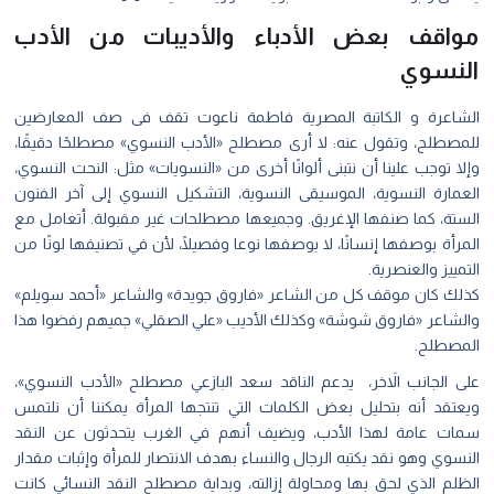
مواقف بعض الأدباء والأديبات من الأدب
النسوي
الشاعرة و الكاتبة المصرية فاطمة ناعوت تقف فى صف المعارضين
للمصطلح، وتقول عنه: لا أرى مصطلح «الأدب النسوي» مصطلحًا دقيقًا،
وإلا توجب علينا أن نتبنى ألوانًا أخرى من «النسويات» مثل: النحت النسوي،
العمارة النسوية، الموسيقى النسوية، التشكيل النسوي إلى آخر الفنون
الستة، كما صنفها الإغريق. وجميعها مصطلحات غير مقبولة. أتعامل مع
المرأة بوصفها إنسانًا، لا بوصفها نوعا وفصيلًا، لأن في تصنيفها لونًا من
التمييز والعنصرية.
كذلك كان موقف كل من الشاعر «فاروق جويدة» والشاعر «أحمد سويلم»
والشاعر «فاروق شوشة» وكذلك الأديب «علي الصقلي» جميهم رفضوا هذا
المصطلح.
على الجانب الاَخر، يدعم الناقد سعد البازعي مصطلح «الأدب النسوي»،
ويعتقد أنه بتحليل بعض الكلمات التي تنتجها المرأة يمكننا أن نلتمس
سمات عامة لهذا الأدب، ويضيف أنهم في الغرب يتحدثون عن النقد
النسوي وهو نقد يكتبه الرجال والنساء بهدف الانتصار للمرأة وإثبات مقدار
الظلم الذي لحق بها ومحاولة إزالته، وبداية مصطلح النقد النسائي كانت