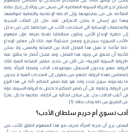
يمكن أن نوافق تمامًا على الاستخدام الاجتماعي أو السياسي للمفهوم
كسلاح لدى الحركة النسوية المعاصرة، التي تسعى من ورائه إلى إحراز نقاط
مُتقدِّمة على من يعارضونها، وإلى الدعاية الإعلامية والثقافية لمواقفها،
وهذا حق إنساني لا يمكن الاعتراض عليه، مثل كل الفئات البشرية
والمجتمعات الإنسانية التي استخدمت الأدب في صراعاتها، لكن حين ندخل
إلى حظيرة الإبداع الأدبي، وتكون منطلقاتنا نقدية صرفة، فإن مفهوم
«الأدب النسوي» سيتزعزع، ويصبح مشكوكًا فيه، ذلك لأن معايير الإبداع
-كما قدَّمنا- لا تقبل هذا الفصل الحاد بين الصياغة والمعنى، ولا يمكن
للأدبية أن تتحقق في وجود هذا الفصل، وقد فشلَ أنصار ما يطلق عليه
«الرواية النسوية العربية» حتى الآن في تحديد معايير الصياغة الفنية لتلك
الرواية، فهم يحددون الاشتغال بموضوعات الذات، وقضايا المرأة عامة
كمضامين لهذه الرواية، لكنهم حين يصلون إلى المحددات الفنية لا يجدون
ما يقدمونه، سوى محدد واحد هو غلبة ضمير المتكلم «أنا» في هذا النوع
من الرواية، وعلاوة على أن ضمير المتكلم لا تختص به الرواية النسوية، فإنه
في أغلب الحالات يدل على مراحل ابتدائية في الكتابة، صاحبها ما زال عاجزًا
عن التفريق بين ذاته وذات بطله. [1]
أدب نسوي أم حريم سلطان الأدب؟
البعض يرى أن تجربة المرأة تنجرف نحو هذا المفهوم الضيّق للأدب حين