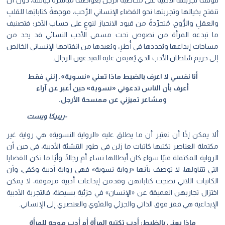
تتوقَّف تجربتها الأدبية على مُخاطبة الرجل بعواطف مُباشرة جيَّاشة، دون أن
تنفتح بخيالها وتجربتها نحو الفضاء الإنساني الرَّحب، موجهةً كتاباتِها للقلبِ
والعقلِ والرُّوح، مُتجرِّدةً من قيود الانحياز لنوعٍ على حساب الآخر؛ فتصنيف
ما تبدعه المرأة من نصوص تحت مسمى الأدب النسائي قد يحد من
مساحات إبداعها ويُحددها في أُطرٍ، ويُعيدها من انفتاحها الإنساني الخالص
إلى حريم سُلطان الأدب الذي يُهيمن عليه المبدعون الرجال.
أنا نفسي لا اعرف بالضبط ماذا تعني «نسوية». إنني فقط
أعرف بأن الناس تدعوني «نسوية» حين أعبر عن آراء
ومشاعر تميزني عن ممسحة الأرجل.
-ريبيكا ويست
ألا يمكن إذًا أن نعتبر أن ما يطلق عليه «الرواية النسوية» هي رواية غير
مكتملة العناصر تكتبها كاتبات ما زلن في طور التنشئة الأدبية، في حين أن
الرواية المكتملة فنيًا سواء كان أبطالها نساء أم رجالًا، وأيًا ما تكن القضايا
التي تتناولها، لا توصف بأنها «رواية نسوية» فهي رواية أدبية وكفى، وأن
الكاتبات اللاتي نضجت كتاباتهن وقدمن إبداعات أدبية مرموقة، لا يمكن
اختزال تجاربهن العميقة عن «الإنسان» في جزئية بسيطة، فالتجربة الأدبية
الإبداعية هي قفز فوق الذاتي والجزئي والفئوي والعنصري إلى الإنساني.
ماذا يعني بالظبط: أدب تكتبه المرأة أم أدب موجه للمرأة