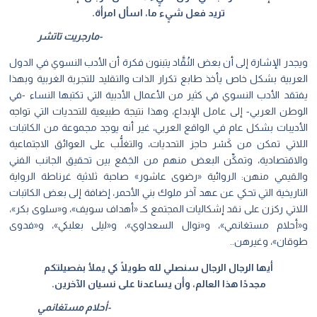
تريد فعل شيٍء ما، اسأل امرأة.
-مارجريت تاتشر
ويجدر الإشارة إلى أن بعض النُقَّاد يتبنون فكرة أن الأدب النسوي في الدول
العربية بشكل خاص يأخذ طابع تكرار الذات والتقليد للتجربة الغربية وبهذا
يفتقد الأدب النسوي في كثير من الأعمال الأدبية التي تكتبها النساء -في
الوطن العربي- إلى عامل الإبداع، وهذا نتيجة طبيعية للتحديات التي تواجه
الأديبات بشكل عام في الواقع العربي، غير أنه يوجد مجموعة من الكاتبات
اللاتي تمكن من كَسْر حاجز التحديات، والتغلُّب على العوائق الاجتماعية
والاقتصادية، وتمكِّن البعض منهم من الجَمْع بين تحقيق الجانب الفني
والقيمي منهن: الروائية «رضوى عاشور» صاحبة ثلاثية غرناطة الرواية
التاريخية التي تحكي عن عهد آخر ملوك بني الأحمر، إضافة إلى بعض الكاتبات
اللاتي ركزن على نقد إشكاليات المجتمع كـ «أهداف سويف»، و«سلوى بكر»،
و«أحلام مستغانمي»، و«نوال السعداوي»، و«ليلى بعلبكي»، و«فدوى
طوقان»، وغيرهن..
أيها الرجال الرجال سنصلي لله طويلًا كي يملأ بفصيلتكم
مجددًا هذا العالم، وأن يساعدنا على نسيان الآخرين.
-أحلام مستغانمي