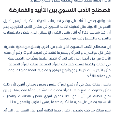
الرجل؛ وعليه تتحدد القيمة الإبداعية للنص الأنثوي مُنفردًا.
مُصطلح الأدب النسوي بين التأييد والمُعارضة
قد وافقَ بعض النُقَّاد على وضع تصنيفات للحركات الأدبية؛ لتيسير تحليل
النصوص الأدبية، مثل تصنيف الأدب النسوي في مقابل الأدب الذكوري، رغم
أن كلا مُبدعيه ذكرًا أو أنثى ينتمي للكيان الإنساني الذي ينبض بالانفعالات
والتجارب، والفيصل فيه هو الموهبة.
إن
مصطلح الأدب النسوي
الذي شاع في الغرب ينطلق من نظرة عنصرية
يلغي كل جوانب إبداع المرأة ويحصرها فقط في مُحيط الأنوثة، رغم أن هذه
الأنوثة هي جزء أصيل من ذات المرأة تضفي عليها بعضًا من الخصوصية
في الكتابة، ولكنها ليست كلها ذات المرأة المبدعة، فذات المرأة المبدعة
مثل الأرض تنبت كل الزروع وأنواع الزهور وعطورها المختلفة والمتنوعة
في جمالها الأخَّاذ.
وليس هناك عيبٌ في أن تبدع المرأة بنفس وحس وجداني أنثوي لأن ذلك
يمثل خصوصية تمتع فيها المرأة بخصوبة المشاعر وفقًا لفطرتها، بل إن
نجاح الكاتبة في أن تبدع نصًا بمذاق أنثوي فياض بالدلالات والتجارب
الإنسانية يضفي على تجربتها الأدبية صدقًا يمس القلوب والعقول معًا.
نعم هناك مواقف وقصص تكون فيها الكاتبة أقدر على التعبير عن المرأة،