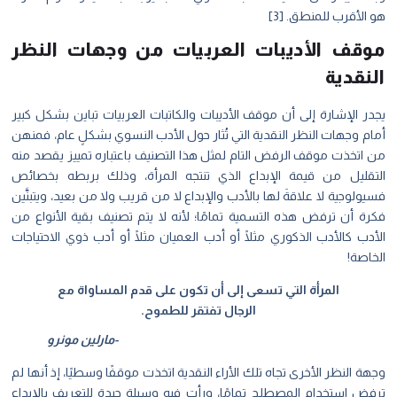
هو الأقرب للمنطق. [3]
موقف الأديبات العربيات من وجهات النظر
النقدية
يجدر الإشارة إلى أن موقف الأديبات والكاتبات العربيات تباين بشكل كبير
أمام وجهات النظر النقدية التي تُثار حول الأدب النسوي بشكلٍ عام، فمنهن
من اتخذت موقف الرفض التام لمثل هذا التصنيف باعتباره تمييز يقصد منه
التقليل من قيمة الإبداع الذي تنتجه المرأة، وذلك بربطه بخصائص
فسيولوجية لا علاقةَ لها بالأدب والإبداع لا من قريب ولا من بعيد، ويتبنَّين
فكرة أن ترفض هذه التسمية تمامًا؛ لأنه لا يتم تصنيف بقية الأنواع من
الأدب كالأدب الذكوري مثلًا أو أدب العميان مثلًا أو أدب ذوي الاحتياجات
الخاصة!
المرأة التي تسعى إلى أن تكون على قدم المساواة مع
الرجال تفتقر للطموح.
-مارلين مونرو
وجهة النظر الأخرى تجاه تلك الأراء النقدية اتخذت موقفًا وسطيًا، إذ أنها لم
ترفض استخدام المصطلح تمامًا، ورأت فيه وسيلة جيدة للتعريف بالإبداع