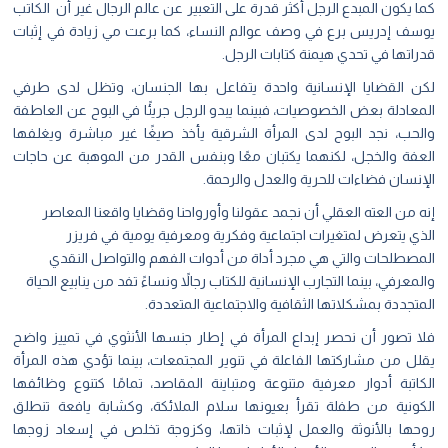
كما يكون المبدع الرجل أكثر قدرة على التعبير عن عالم الرجال غير أن الكاتب
يوسف إدريس برع في وصف عوالم النساء، كما برعت مي زيادة في إثبات
قدراتها في تحدي هيمنة كتابات الرجل.
لكن القضايا الإنسانية واحدة يتفاعل بها الجنسان، وتظل لدى طرفي
المعادلة بعض الخصوصيات، فبينما يبدو الرجل جريئًا في البوح عن العاطفة
والحب، نجد البوح لدى المرأة الشرقية يأخذ صيغًا غير مباشرة ويغلفها
العفة والخجل، لكنهما يكتبان معًا وبنفس القدر من الموهبة عن حاجات
الإنسان فضاءات للحرية والعدل والرحمة.
إنه من العته العقلي أن نجمد عقولنا وأورواحنا وقضايا واقعنا المعاصر
الذي يتعرض لمتغيرات اجتماعية وفكرية ومعرفية يومية في فريزر
المصطلحات والتي هي مجرد أداة من أدوات الفهم والتواصل النقدي
والمعرفي، بينما التجارب الإنسانية للكتاب رجالاً ونساءً تفد من ينابيع الحياة
المتجددة بمشكلاتها الثقافية والاجتماعية المتعددة.
فلا تصور أن نحصر إبداع المرأة في إطار جنسها الأنثوي في تمييز واضح
يقلل من مشاركتها الفاعلة في تنوير المجتمعات، بينما تؤدي هذه المرأة
الكاتبة أدوار معرفية متنوعة ومتباينة المقاصد، تمامًا كتنوع وظائفها
الكونية من طفلة تقرأ بعيونها سلام الملائكة، وكشابة يافعة تنطلق
روحها بالأنوثة والعمل لإثبات ذاتها، وكزوجة تخلص في إسعاد زوجها