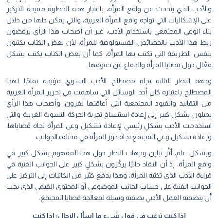
والأدب الذي يتحدث عن واقع المرأة، باعتبار هذه الخطوة مفيدة للتركيز
على الإشكاليات التي تواجه واقع المرأة العربية، والتي يمكن حلها من خلال
بناء الوعي المجتمعي باستخدام الأدب، غير أن أصحاب هذا الرأي يرفضون
ربط هذا الأدب بالخصائص الفسيولوجية للمرأة، لأن بعض الكتاب يكتبون
بنفس الطريقة التي تكتب بها المرأة، كما أن بعض الكتاب يكتب بشكل
فعَّال حول قضايا المرأة والدفاع عن حقوقها.
وجهة النظر الثالثة تجاه مصطلح الأدب النسوي مؤيدة تمامًا لهذا
المصطلح باعتباره كان أحد الوسائل التي ساهمت في تحرير المرأة الغربية
من التقاليد والقيود المجتمعية التي أعاقتها لقرون، وأصحاب هذا الرأي
يميلون بشكل كبير إلى إعادة استنساخ تجربة الحركة النسوية الغربية والتي
استخدمت الأدب بشكلٍ رئيسي لإعادة تشكيل وعي المرأة تجاه قضاياها،
وإعادة تشكيل وعي المجتمع تجاه دور المرأة في مختلف الجوانب.
وبشكل عام، أثَّر تباين وجهات النظر حول هذا المفهوم بشكل كبير في
واقع المرأة، إذ أن النقاد حاليًا يركِّزون بشكلٍ كبير على الجوانب الفنية في
قراءة الأدب الذي تكتبه المرأة، وهذا يدفع كثير من الكاتبات إلى التركيز على
الجوانب الفنية على حساب الجانب الموضوعي أو المحتوى القيمي الذي يجب
أن يتضمنه العمل الأدبي بصفته وسيلة لمعالجة قضايا المجتمع.
إذا كنت ترغب في قول شيٍء ما اسأل الرجال؛ إذا كنت