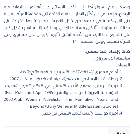
وبشكلٍ عام.. سواء نُظر إلى الأدب النسائي على أنه أقرب للتقليد منه
للإبداع، فإنه يبنغي أن تُكلَّل التجارب الفنية القيِّمة التي حققتها المرأة العربية
حتى الآن، كما ينبغي دعمها من خلال التعريف بها، ونشرها للقراءة على
مختلف المستويات أيًّا كان مُسمَّاها الأدبي؛ وبذلك فإننا نساهم بشكل كبير
على تشجيع هذا النوع من الأدب؛ ليخلق تأثيره الإيجابي على مستوى وعي
المرأة نفسها ووعي المجتمع. [4]
كتابة وإعداد: هبة خميس.
مراجعة: آلاء مرزوق.
المصادر:
أحلام معمري .
إشكالية الأدب النسوي بين المصطلح واللغة
.
رابطة الأدب الإسلامي .
أدب المرأة: دراسات نقدية
. العبيكان, 2007.
جوزيف زيدان .
مصادر الأدب النسائي في العالم العربي الحديث
.
المؤسسة العربية للدراسات والنشر (First Published April 1995),
2003.Arab Women Novelists: The Formative Years and
Beyond (Suny Series in Middle Eastern Studies)
أميرة خواسك .
رائدات الأدب النسائي في مصر
.
فريق