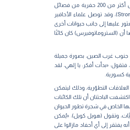
(بالإنجليزية: Northwest University) في (شيان-Xi’an) في الصين؛ حيث قامت الباحثتان بتحليل أكثر من 200 حفرية من فصائل
بحرية عمرها 518 مليون عام، تُسمى (ستروماتوفيرس سيموجلينا-Stromatoveris psygmoglena)، وقد توصل علماء الأحافير
 ما، وذلك لأنه تم العثور عليها إلى جانب حيوانات أخرى
 أن (الستروماتوفيرس) كان كائنًا
(ستروماتوفيرس) التي اُكْتشفت جميعها في مُقاطعة (يونان-Yunnan) في جنوب غرب الصين، بصورة جميلة
تقول: «بدأت أفكر: يا إلهي، لقد
ية كسورية.
لعلاقات التطوّرية، وذلك ليتمكن
اكتشفت الباحثتان أن تلك الكائنات
 فرعها الخاص في شجرة تطور الحيوان
َّات، وتقول (هويل كويل): «يُمكن
فسه، ويبدو أنه يفتقر إلى أي أحفاد مازالوا على