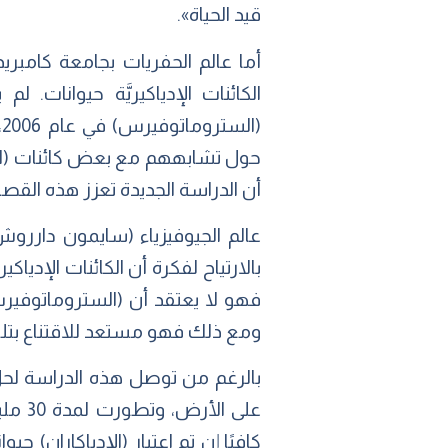
قيد الحياة».
الكائنات الإدياكيريَّة حيوانات
(
حول تشابههم مع بعض كائنات (الإ
أن الدراسة الجديدة تعزز هذه القص
بالارتياح لفكرة أن الكائنات الإديا
فهو لا يعتقد أن (الستروماتوفيرس) 
ومع ذلك فهو مستعد للاقتناع بتلك
بالرغم من توصل هذه الدراسة لحل لغ
على ا
كافيًا إن تم اعتبار (الإدياكاران)