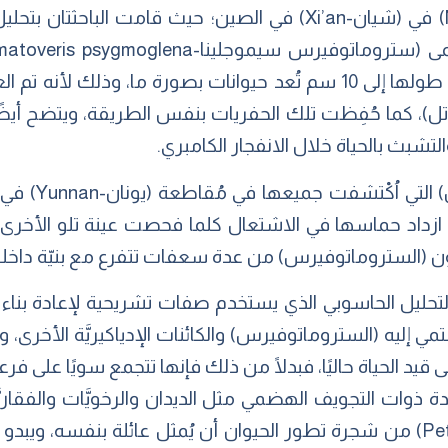
سابقًا إلى أن تلك الأنواع التي يصل طولها إلى 10 سم تُعد حيوانات بصورة
وتل)، كما حُفِظت تلك الحفريات بنفس الطريقة، ويتضح أيضًا
والتشبث بالحياة خلال الانفجار الكامبري.
حُفظت حفريات 
 ازداد حماسها في الاشتعال كلما فحصت عينة تلو الأخرى، ف
ن (الستروماتوفيرس) من عدة سعفات تتفرع مع بنيّة داخل
ليل الحاسوبي الذي يستخدم صفات تشريحية لإعادة بناء ا
ي إليه (الستروماتوفيرس) والكائنات الإدياكيريَّة الأخرى، و
ى قيد الحياة حاليًا، فبدلًا من ذلك فإنها تتجمع سويًا على
ة ذوات التجويف الهضمي مثل الديدان والرخويَّات والفقاري
لذلك الفرع (بيتالونيميا-Petalonamae) من شجرة تطور الحيوان أن يُمثل عائلة بن