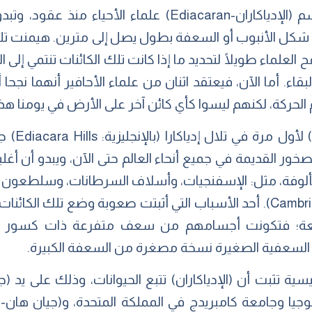
حيَرت الكائنات الحية المعروفة باسم (الإدياكاران-Ediacaran) 
 شكل الأنبوب أو السعفة بطول يصل إلى مترين. هيمنت تلك ا
لعلماء طويلًا لتحديد ما إذا كانت تلك الكائنات تنتمي إلى ا
قاء. أما الآن، فيعتقد اثنان من علماء الأحافير أنهما نجحا أ
الحركة، لكنهم ليسوا كأي كائن آخر على الأرض في يومنا هذا
اكتشف العل
مألوفة، مثل: الإسفنجيات، وأسلاف السرطانات، وسلطعون الب
الكامبري (بالإنجليزية: Cambrian explosion). أحد الأسباب التي أثبتت صعوبة