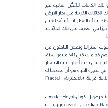
علماء الأحياء منذ عقود، وتبدو تلك الكائنات للأعيُّن العادية غير
لكائنات الغريبة على بحار الأرض
لطحالب أو الفطريات، أم أنها تمثل
خيرًا في التعرف على تلك الكائنات:
.
ماء كائنات (الإدياكاران) لأول مرة في تلال إدياكارا (بالإنجليزية: Ediacara Hills) جنوب أستراليا وتمكن الباحثون من
تحديد حوالي 200 نوعًا مختلفًا في الصخور القديمة في جميع أنحاء العالم حتى الآن، ويبدو أن أغلبهم قد مات قبل 541 مليون سنة،
حر، في حدث أُطلق عليه الانفجار
 وضع تلك الكائنات في شجرة الحياة هو أن بعضها له
تشريح فريد من نوعه في الطبيعة؛ فتكونت أجسامهم من سعف متفرعة ذات كسور بنائية غريبة (بالإنجليزية: Fractal
في الوقت الحالي، عُثِر على أدلة رئيسية تثبت أن (الإدياكاران) تتبع الحيوانات، وذلك على يد (جينيفرهويل كويل-Jennifer Hoyal
Cuthill) في معهد طوكيو للتكنولوجيا وجامعة كامبريدج في المملكة المتحدة، و(جيان هان-Jian Han) من جامعة نورثويست