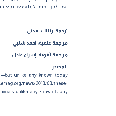
يعد الأمر دقيقًا، كما يصعب معرفة
ترجمة: رنا السعدني
مراجعة علمية: أحمد شلبي
مراجعة لُغويَّة: إسراء عادل
المصدر:
als—but unlike any known today
cemag.org/news/2018/08/these-
-animals-unlike-any-known-today