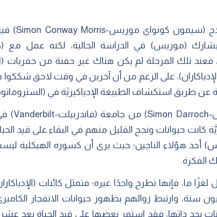
أما عالم الحف
. لم يشارك (موريس) في الدراسة الحالية، لكنه عمل مع 
الستروماتوفيرس) في عام 2006، فعند تلك المرحلة لم يكن هناك غير حفنة من
دياكاران)، على الرغم من أن آخرين في وقت لاحق شككوا ف
ة عن طريق استكشاف الطبيعة الإدياكيريََة في (الستروماتو
كيريَّة كانت حيوانات ونجح القليل منهم في البقاء على قيد ال
أحد هؤلاء الناجين؛ حيث يرى أن كسوره الهيكلية ليست دليلًا 
 الفكرة.
زًا ما، فإنها تطرح واحدًا غيره؛ فتمثل كائنات (الإدياكار
لأرض، وتطورت لمدة 30 مليون سنة، وارتبط زوالهم بظهور حيوانات الانفج
 حيوانات بحد ذاتها، فقد استمر بعضها على قيد الحياة بعد عش