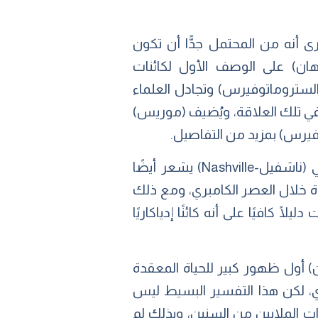
ريات بجامعة كامبريدج (سيمون كونواي موريس-Simon Conway Morris) فيرى أنه من المحتمل جدًّا أن تكون
(هان) على الوصف الأول لكائنات
 حفريات (الستروماتوفيرس) وتجادل العلماء
ي تلك العلاقة، ويُضيف (موريس)
فيرس) بمزيد من التفاصيل.
عالم الجيوفيزياء (سايمون دارروش-Simon Darroch) من جامعة (فاندربيلت-Vanderbilt) في (ناشفيل-Nashville) يشعر أيضًا
حياة خلال العصر الكامبري، ومع ذلك
كافيًا على أنه كائنًا إدياكاريًا
ان) أول ظهور كبير للحياة المعقدة
ار الكامبري، لكن هذا التفسير البسيط ليس
رات الملايين من السنين، وبذلك لم