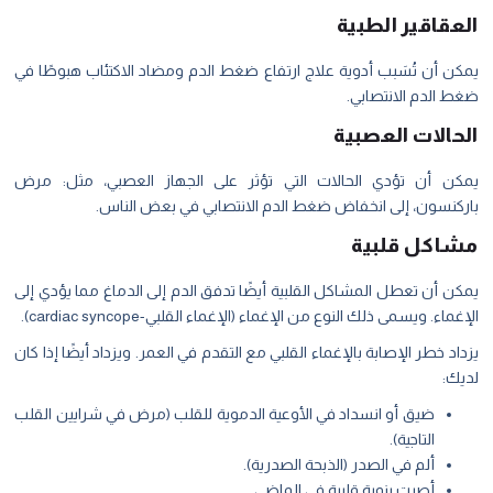
العقاقير الطبية
يمكن أن تُسَبب أدوية علاج ارتفاع ضغط الدم ومضاد الاكتئاب هبوطًا في
ضغط الدم الانتصابي.
الحالات العصبية
يمكن أن تؤدي الحالات التي تؤثر على الجهاز العصبي، مثل: مرض
باركنسون، إلى انخفاض ضغط الدم الانتصابي في بعض الناس.
مشاكل قلبية
يمكن أن تعطل المشاكل القلبية أيضًا تدفق الدم إلى الدماغ مما يؤدي إلى
الإغماء. ويسمى ذلك النوع من الإغماء (الإغماء القلبي-cardiac syncope).
يزداد خطر الإصابة بالإغماء القلبي مع التقدم في العمر. ويزداد أيضًا إذا كان
لديك:
ضيق أو انسداد في الأوعية الدموية للقلب (مرض في شرايين القلب
التاجية).
ألم في الصدر (الذبحة الصدرية).
أصبت بنوبة قلبية في الماضي.