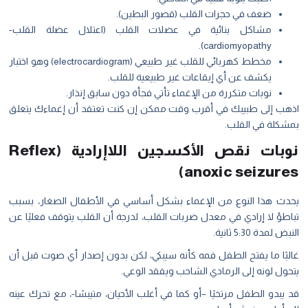
ضعف في حجرات القلب (قصور البطين).
مشاكل بنائية في عضلات القلب (اعتلال عضلة القلب-
cardiomyopathy).
مخطط كهربائي للقلب غير طبيعي (electrocardiogram) وهو اختبار
يكشف عن أي إيقاعات غير طبيعية للقلب.
نوبات متكررة من الإغماء تأتي فجأة دون سابق إنذار.
اذهب إلى طبيبك في أقرب وقت ممكن إن كنت تعتقد أن إغماءك يتعلق
بمشكلة في القلب.
نوبات نقص الأكسجين اللاإرادية (
Reflex
)
anoxic seizures
يحدث هذا النوع من الإغماء بشكل أساسي في الأطفال الصغار، بسبب
تباطؤ لا إرادي في معدل ضربات القلب، لدرجة أن القلب يتوقف فعليًا عن
النبض لمدة 5:30 ثانية.
غالبًا ما يفتح الطفل فمه كأنه سيبكي، لكن بدون إصدار أي صوت قبل أن
يتحول لونه إلى الرمادي الشاحب ويفقد الوعي.
قد يبدو الطفل مرتخيًا –أو كما في أغلب الأحيان، متيبسًا-، مع تحرك عينه