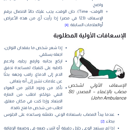
واضح.
(الوقت- Time): حان الوقت، يجب عليك حالًا الاتصال برقم
الإسعاف (123 في مصر) إذا رأيت أي من هذه الأعراض
أوالعلامات السابقة.
[4]
الإسعافات الأولية المطلوبة
إذا شعر شخص ما بفقدان التوازن،
اجعله يستلقي.
اركع بجانبه وارفع رجليه، وادعم
كاحليه على كتفيك لمساعدة تدفق
الدم إلى الدماغ. راقب وجهه بحثًا
عن علامات تشير إلى أنه يتعافى.
الإسعاف الأولي لشخص
تأكد من وجود الكثير من الهواء
مصاب بالإغماء – المصدر: (St
النقي حولكم؛ اطلب من المارة
John Ambulance)
الابتعاد وإذا كنت في مكان مغلق،
اطلب من شخص ما فتح نافذة.
عندما يبدأ المصاب باستعادة الوعي، طمئنه وساعده على الجلوس
ببطء.
[2]
إذا لم يستعد الوعي خلال دقيقة أو اثنين، ضعه في وضيعة الإفاقة