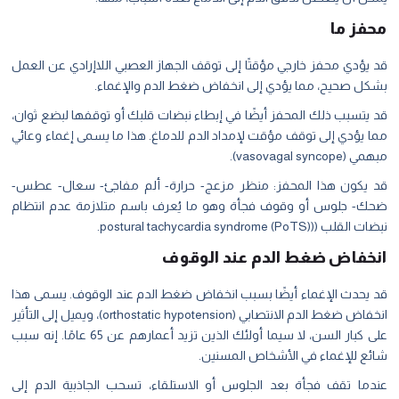
محفز ما
قد يؤدي محفز خارجي مؤقتًا إلى توقف الجهاز العصبي اللاإرادي عن العمل
بشكل صحيح، مما يؤدي إلى انخفاض ضغط الدم والإغماء.
قد يتسبب ذلك المحفز أيضًا في إبطاء نبضات قلبك أو توقفها لبضع ثوان،
مما يؤدي إلى توقف مؤقت لإمداد الدم للدماغ. هذا ما يسمى إغماء وعائي
مبهمي (vasovagal syncope).
قد يكون هذا المحفز: منظر مزعج- حرارة- ألم مفاجئ- سعال- عطس-
ضحك- جلوس أو وقوف فجأة وهو ما يُعرف باسم متلازمة عدم انتظام
نبضات القلب ((postural tachycardia syndrome (PoTS).
انخفاض ضغط الدم عند الوقوف
قد يحدث الإغماء أيضًا بسبب انخفاض ضغط الدم عند الوقوف. يسمى هذا
انخفاض ضغط الدم الانتصابي (orthostatic hypotension)، ويميل إلى التأثير
على كبار السن، لا سيما أولئك الذين تزيد أعمارهم عن 65 عامًا. إنه سبب
شائع للإغماء في الأشخاص المسنين.
عندما تقف فجأة بعد الجلوس أو الاستلقاء، تسحب الجاذبية الدم إلى