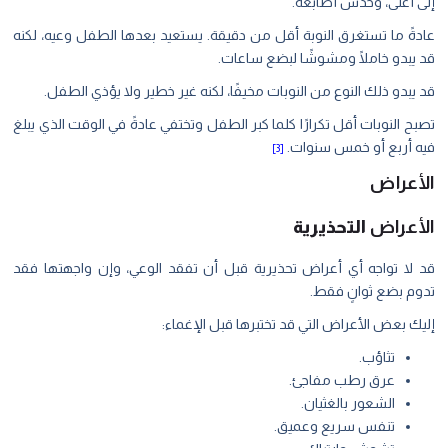
إلى أعلى، وخدش أصابعه.
عادةً ما تستغرق النوبة أقل من دقيقة. يستعيد بعدها الطفل وعيه، لكنه
قد يبدو خاملًا ومشوشًا لبضع ساعات.
قد يبدو ذلك النوع من النوبات مخيفًا، لكنه غير خطير ولا يؤذي الطفل.
تصبح النوبات أقل تكرارًا كلما كبر الطفل وتختفي عادةً في الوقت الذي يبلغ
فيه أربع أو خمس سنوات.
[3]
الأعراض
الأعراض
التحذيرية
قد لا تواجه أي أعراض تحذيرية قبل أن تفقد الوعي، وإن واجهتها فقد
تدوم بضع ثوانٍ فقط.
إليك بعض الأعراض التي قد تختبرها قبل الإغماء:
تثاؤب.
عرق رطب مفاجئ.
الشعور بالغثيان.
تنفس سريع وعميق.