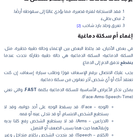
فقد الاستجابة لفترة قصيرة، مما يؤدي غالبًا إلى سقوطه أرضًا.
نبض بطيء.
تعرق وجلد بارد شاحب.
[2]
إغماء أم سكتة دماغية
في بعض الأحيان، قد يخلط البعض بين الإغماء وحالة طبية خطيرة، مثل:
السكتة الدماغية؛ السكتة الدماغية هي حالة طبية طارئة تحدث عندما
ينقطع
تدفق الدم إلى الدماغ.
يجب عليك الاتصال برقم الإسعاف فورًا وطلب سيارة إسعاف، إن كنت
تعتقد أنك أو أي شخص آخَر تعانون من سكتة دماغية.
يمكن تذكر الأعراض الأساسية للسكتة الدماغية بكلمة
FAST
، والتي تعني
(Face-Arms-Speech-Time):
(الوجه – Face): قد يسقط الوجه على أحد جوانبه، وقد لا
يستطيع الشخص الابتسام، أو قد تتدلى عينه أو فمه.
(الذراعين – Arms): قد لا يستطيع الشخص رفع كلتا يديه
وإبقائهما حيث هما بسبب الضعف أو التنميل.
(الكلام – Speech): قد يتحدث الشخص بكلام متداخل وغير