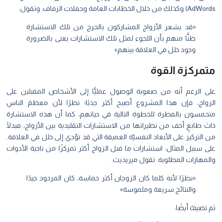
AdWords) وكذلك من خلال الخطابات العامة وحفلات الزفاف، وتقول:
«قد يشعر الأزواج المشاركون بالحرج من تلك الاستشارة
ظنًّا منهم بأن اللجوء لمثل تلك الاستشارات يعنى بالضرورة
وجود خلل في العلاقة بينهم»
متمركزة القوة
على الرغم أنه من صعوبة الوصول عمليًّا إلى الأشخاص المقبلين على
الزواج، فإن هذا المشروع أصبح أكثر جذبًا؛ نظرًا لأن معظمَ الناسِ
متحمسون بالفطرة للخطوة التالية في حياتهم، كما أن هذه الاستشارة
ذاتَ طابعٍ أخف من نظيراتها من الاستشارات التقليدية بين الأزواج، فبدلًا
من التركيز على الأبعاد النفسيّة العميقة التي قد تؤدي إلى خلل في العلاقة.
على سبيل المثال: استشارات ما قبل الزواج أكثر تمركزًا من ناحية الأدوات
والمهارات المطلوبة. تقول ميريديث:
«نظرًا لأنه كلما كان الزوجان أكثر حماسة، كان المردود جيدًا
والنتائج سريعة وملموسة»
ثم تضيفُ أيضًا: