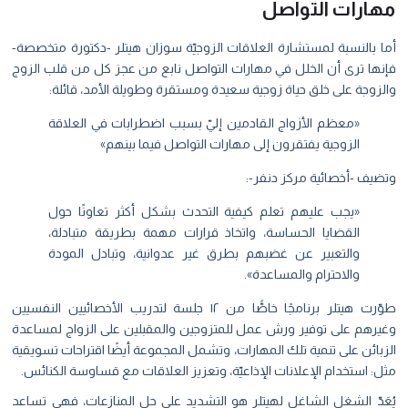
مهارات التواصل
أما بالنسبة لمستشارة العلاقات الزوجيّة سوزان هيتلر -دكتورة متخصصة-
فإنها ترى أن الخلل في مهارات التواصل نابع من عجز كل من قلب الزوج
والزوجة على خلق حياة زوجية سعيدة ومستقرة وطويلة الأمد، قائلة:
«معظم الأزواج القادمين إليّ بسبب اضطرابات في العلاقة
الزوجية يفتقرون إلى مهارات التواصل فيما بينهم»
وتضيف -أخصائية مركز دنفر-:
«يجب عليهم تعلم كيفية التحدث بشكل أكثر تعاونًا حول
القضايا الحساسة، واتخاذ قرارات مهمة بطريقة متبادلة،
والتعبير عن غضبهم بطرق غير عدوانية، وتبادل المودة
والاحترام والمساعدة».
طوّرت هيتلر برنامجًا خاصًّا من ١٢ جلسة لتدريب الأخصائيين النفسيين
وغيرهم على توفير ورش عمل للمتزوجين والمقبلين على الزواج لمساعدة
الزبائن على تنمية تلك المهارات، وتشمل المجموعة أيضًا اقتراحات تسويقية
مثل: استخدام الإعلانات الإذاعيّة، وتعزيز العلاقات مع قساوسة الكنائس.
يُعَدّ الشغل الشاغل لهيتلر هو التشديد على حل المنازعات، فهي تساعد