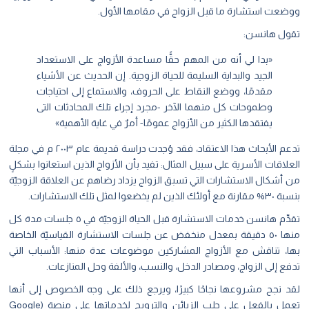
ووضعت استشارة ما قبل الزواج في مقامها الأول.
تقول هانسن:
«بدا لي أنه من المهم حقًّا مساعدة الأزواج على الاستعداد
الجيد والبداية السليمة للحياة الزوجية. إن الحديث عن الأشياء
مقدمًا، ووضع النقاط على الحروف، والاستماع إلى احتياجات
وطموحات كل منهما الآخر -مجرد إجراء تلك المحادثات التى
يفتقدها الكثير من الأزواج عمومًا- أمرٌ في غاية الأهمية»
تدعم الأبحاث هذا الاعتقاد، فقد وُجدت دراسة قديمة عام ٢٠٠٣ م في مجلة
العلاقات الأسرية على سبيل المثال: تفيد بأن الأزواج الذين استعانوا بشكلٍ
من أشكال الاستشارات التي تسبق الزواج يزداد رضاهم عن العلاقة الزوجيّة
بنسبة ٣٠% مقارنة مع أولئك الذين لم يخضعوا لمثل تلك الاستشارات.
تقدِّم هانسن خدمات الاستشارة قبل الحياة الزوجيّة في ٥ جلسات مدة كل
منها ٥٠ دقيقة بمعدل منخفض عن جلسات الاستشارة القياسيّة الخاصة
بها، تناقش مع الأزواج المشاركين موضوعات عدة منها: الأسباب التي
تدفع إلى الزواج، ومصادر الدخل، والنسب، والألفة وحل المنازعات.
لقد نجح مشروعها نجاحًا كبيرًا، ويرجع ذلك على وجه الخصوص إلى أنها
تعمل بالفعل على جلب الزبائن والترويج لخدماتها على منصة (Google