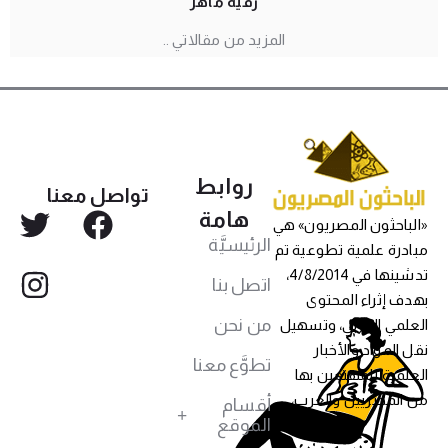
رقيَّة ماهر
المزيد من مقالاتي ..
روابط
تواصل معنا
هامة
«الباحثون المصريون» هي
الرئيسيَّة
مبادرة علمية تطوعية تم
تدشينها في 4/8/2014،
اتصل بنا
بهدف إثراء المحتوى
من نحن
العلمي العربي، وتسهيل
نقل المواد والأخبار
تطوَّع معنا
العلمية للمهتمين بها
من المصريين والعرب،
أقسام
الموقع