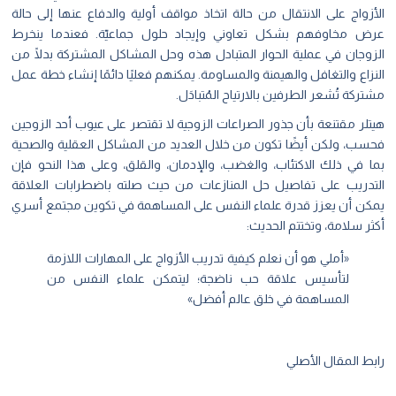
الأزواج على الانتقال من حالة اتخاذ مواقف أولية والدفاع عنها إلى حالة
عرض مخاوفهم بشكل تعاوني وإيجاد حلول جماعيّة. فعندما ينخرط
الزوجان في عملية الحوار المتبادل هذه وحل المشاكل المشتركة بدلًا من
النزاع والتغافل والهيمنة والمساومة. يمكنهم فعليًا دائمًا إنشاء خطة عمل
مشتركة تُشعر الطرفين بالارتياح المُتبادَل.
هيتلر مقتنعة بأن جذور الصراعات الزوجية لا تقتصر على عيوب أحد الزوجين
فحسب، ولكن أيضًا تكون من خلال العديد من المشاكل العقلية والصحية
بما في ذلك الاكتئاب، والغضب، والإدمان، والقلق، وعلى هذا النحو فإن
التدريب على تفاصيل حل المنازعات من حيث صلته باضطرابات العلاقة
يمكن أن يعزز قدرة علماء النفس على المساهمة في تكوين مجتمع أسري
أكثر سلامة، وتختتم الحديث:
«أملي هو أن نعلم كيفية تدريب الأزواج على المهارات اللازمة
لتأسيس علاقة حب ناضجة؛ ليتمكن علماء النفس من
المساهمة في خلق عالم أفضل»
رابط المقال الأصلي