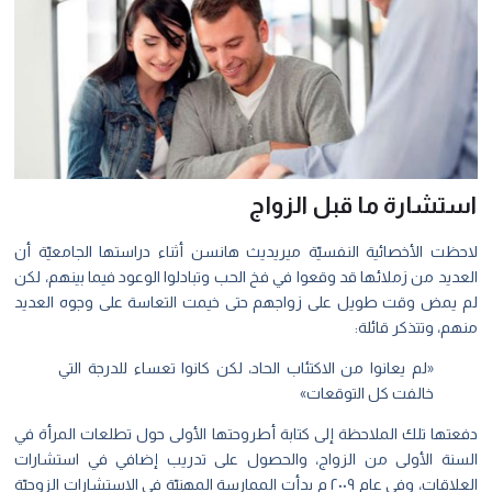
استشارة ما قبل الزواج
لاحظت الأخصائية النفسيّة ميريديث هانسن أثناء دراستها الجامعيّة أن
العديد من زملائها قد وقعوا في فخ الحب وتبادلوا الوعود فيما بينهم، لكن
لم يمض وقت طويل على زواجهم حتى خيمت التعاسة على وجوه العديد
منهم، وتتذكر قائلة:
«لم يعانوا من الاكتئاب الحاد، لكن كانوا تعساء للدرجة التي
خالفت كل التوقعات»
دفعتها تلك الملاحظة إلى كتابة أطروحتها الأولى حول تطلعات المرأة في
السنة الأولى من الزواج، والحصول على تدريب إضافي في استشارات
العلاقات، وفي عام ٢٠٠٩ م بدأت الممارسة المهنيّة في الاستشارات الزوجيّة