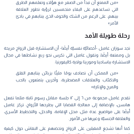
«من الممتع أن تبدأ من الصفر مع هؤلاء وتعلمهم الطرق
التي تساعدهم على البقاء متحمسين لرؤية تطور العلاقة
بينهم، على الرغم من الشك والخوف الذي ينتابهم في بادئ
الأمر»
رحلة طويلة الأمد
تجد سوزان غامبل -أخصائيّة نفسيّة أيضًا- أن الاستشارة قبل الزواج مريحة
بل وممتعة أيضًا، وتقول غامبل التي تكرس نحو ربع نشاطها في مجال
الاستشارة بباسادينا وموريتا بولاية كاليفورنيا:
«من الممكن أن تصادف يومًا مليئًا بزبائن ينتابهم القلق
والاكتئاب والعلاقات المضطربة، وآخرين يتمتعون بالحب
والمرح والإثارة»
تقدم غامبل مجموعة من ٦ إلى ١٢ جلسة مقابل رسوم ثابتة مثلما تفعل
هانسن، بالإضافة إلى معالجة القضايا التي يطرحها الأزواج، تركز غامبل
أيضًا على مواضيع عدة مثل: محل الإقامة، والدخل، والتخطيط الأسري،
والعلاقة الجنسيّة وغيرها من الأمور.
كما أنها تشجع المقبلين على الزواج وتحضهم على النقاش حول كيفية