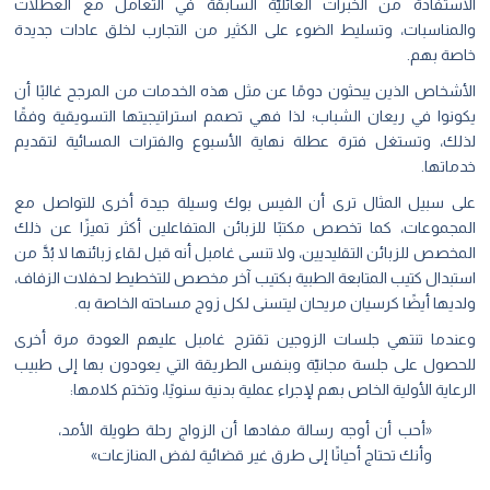
الاستفادة من الخبرات العائليّة السابقة في التعامل مع العطلات
والمناسبات، وتسليط الضوء على الكثير من التجارب لخلق عادات جديدة
خاصة بهم.
الأشخاص الذين يبحثون دومًا عن مثل هذه الخدمات من المرجح غالبًا أن
يكونوا في ريعان الشباب؛ لذا فهي تصمم استراتيجيتها التسويقية وفقًا
لذلك، وتستغل فترة عطلة نهاية الأسبوع والفترات المسائية لتقديم
خدماتها.
على سبيل المثال ترى أن الفيس بوك وسيلة جيدة أخرى للتواصل مع
المجموعات، كما تخصص مكتبًا للزبائن المتفاعلين أكثر تميزًا عن ذلك
المخصص للزبائن التقليديين، ولا تنسى غامبل أنه قبل لقاء زبائنها لا بُدَّ من
استبدال كتيب المتابعة الطبية بكتيب آخر مخصص للتخطيط لحفلات الزفاف،
ولديها أيضًا كرسيان مريحان ليتسنى لكل زوج مساحته الخاصة به.
وعندما تنتهي جلسات الزوجين تقترح غامبل عليهم العودة مرة أخرى
للحصول على جلسة مجانيّة وبنفس الطريقة التي يعودون بها إلى طبيب
الرعاية الأولية الخاص بهم لإجراء عملية بدنية سنويًا، وتختم كلامها:
«أحب أن أوجه رسالة مفادها أن الزواج رحلة طويلة الأمد،
وأنك تحتاج أحيانًا إلى طرق غير قضائية لفض المنازعات»