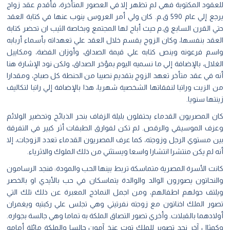
للعقود المكتوبة فهي لم تظهر إلا في العصور المتأخرة، فأقدم عقد زواج
يرجع إلي عام 590 ق.م. كان ولي أمر العروس ينوب عنها في كتابة العقد
حتي القرن السابع ق.م حيث أباح لها المجتمع وبخاصة الثيب ان تحضر كتابة
العقد بنفسها، وكان الزوج يقسم خلال العقد علي تعهداته بأسماء أربابه
واسم فرعونه وينص كتابه علي قيمة الصداق، وأوزان الفضة، ومكاييل
الغلال، بالإضافة إلي ما نسميه اليوم بمؤخر الصداق، ولكن نود الإشارة هنا
أنه في عقد متأخر تعهد الزوج بتقديم نصيبا من الحنطة كل صباح، ومقدارا
من الزيت وراتبا لنفقاتها الشخصية شهريا، هذا بالإضافة إلي راتبا لتكاليف
زينتها سنويا.
كان المصريون القدماء يحتفلون بليلة الزفاف بنحر الذبائح وتحضير الولائم
وعزف الموسيقي والرقص. لم تكن لفوارق الطبقات أثر كبير في التفرقة
بين مستوي الرجل وزوجته، كما عرف المصريون القدماء تعدد الزوجات، إلا
أنه لم يكن منتشرا انتشارا واسعا ويستثني من ذلك الملوك والاثرياء.
كانت الأسرة المصرية متماسكة تربط بينها الحب والمودة: فنجد الرسامون
والنحاتون يصورون الوالد والوالدة يتماسكان في حب بالأيدي او بالخصر
ويلتف حولهم اطفالهم، ومن اجمل النماذج المعبرة عن ذلك تلك التي
تصور الملك اخناتون مع زوجته نفرتيتي وهي تجلس علي ركبتيه ويغمران
أولادهما بالقبلات. وأخري تصور التصاق الملكة به تماما وهي جالسة بجواره.
وكمثال آخر نجد تصوير للملك توت عنخ آمون جالسا والملكة مائلة أمامه