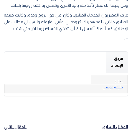
وفي يديها إناء عطر تأخذ منه باليد الأخرى وتلمس به كتف زوجها بلطف.
عرف المصريون القدماء الطلاق، وكان من حق الزوج وحده، وكانت صيغة
الطلاق كالآتي : لقد هجرتك كزوجة لي، وأنني أفارقك وليس لي مطلب علي
الإطلاق، كما أبلغك أنه يحل لك أن تتخذي لنفسك زوجا اخر متي شئت.
– .
فريق
الإعداد
إعداد
حليمة موسى
المقال السابق
المقال التالي