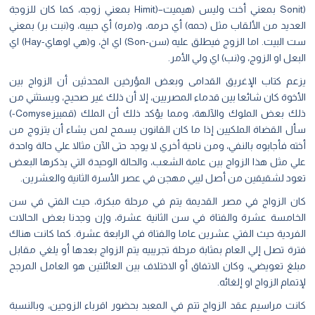
(Sonit بمعني أخت وليس (هيميت–(Himit بمعني زوجه، كما كان للزوجة
العديد من الألقاب مثل (حمه) أي حرمه، و(مره) أي حبيبه، و(نبت بر) بمعني
ست البيت. اما الزوج فيطلق عليه (سن-Son) اي اخ، و(هي اوهاي-Hay) اي
البعل او الزوج، و(نب) اي ولي الأمر.
يزعم كتاب الإغريق القدامى وبعض المؤرخين المحدثين أن الزواج بين
الأخوة كان شائعا بين قدماء المصريين، إلا أن ذلك غير صحيح، ويستثني من
ذلك بعض الملوك والآلهة، ومما يؤكد ذلك أن الملك (قمبيزComyse-)
سأل القضاة الملكيين إذا ما كان القانون يسمح لمن يشاء أن يتزوج من
أخته فأجابوه بالنفي، ومن ناحية أخري لا يوجد حتى الآن مثالا علي حالة واحدة
علي مثل هذا الزواج بين عامة الشعب، والحالة الوحيدة التي يذكرها البعض
تعود لشقيقين من أصل ليبي مهجن في عصر الأسرة الثانية والعشرين.
كان الزواج في مصر القديمة يتم في مرحلة مبكرة، حيث الفتي في سن
الخامسة عشرة والفتاة في سن الثانية عشرة، وإن وجدنا بعض الحالات
الفردية حيث الفتي عشرين عاما والفتاة في الرابعة عشرة. كما كانت هناك
فترة تصل إلي العام بمثابة مرحلة تجريبيه يتم الزواج بعدها أو يلغي مقابل
مبلغ تعويضي، وكان الاتفاق أو الاختلاف بين العائلتين هو العامل المرجح
لإتمام الزواج او إلغائه.
كانت مراسيم عقد الزواج تتم في المعبد بحضور اقرباء الزوجين، وبالنسبة