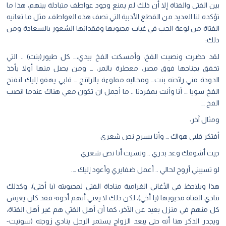
بين الفتى والفتاة إلا أن ذلك لم يمنع وجود عواطف متبادلة بينهم، هذا ما
تؤكده لنا العديد من القطع الأدبية التي تصف هذه العواطف، مثل ما تعانيه
الفتاة من لوعة الحب في غياب محبوبها وفقدانها الشعور بالسعادة ومن
ذلك:
لقد حضرت ونصبت الفخ، وأمسكت الفخ بيدي،… كل طيور(بنت) .. التي
تخفق بجناحها فوق مصر، معطرة بالمر، … ومن يصل منها أولا يأخذ
الدودة مني رائحته بنت… ومخالبه مملوءة بالراتنج … قلبي يهفو إليك لنفتح
الفخ سويا … أنا وأنت بمفردنا .. ما أجمل ان تكون معي هناك عندما انصب
الفخ …
ومثال آخر:
أفتكر قلبي هواك … وأنا بسرح نص شعري
جيت أشوفك وعد بدري .. ونسيت أنا نص شعري
لو تسيبني أروح لحالي .. أعمل ضفايري وأعود إليك ….
هذا ويلاحظ في الأغاني الغرامية مناداة الفتي لمحبوبته (يا أختي)، وكذلك
تنادي الفتاة محبوبها (يا أخي)، لكن ذلك لا يعني أنهم أخوه؛ فقد كان يعيش
كل منهم في منزل بعيد عن الآخر، كما أن أهل الفتي هم غير أهل الفتاة،
ويجدر الذكر هنا أنه حتى يبعد الزواج يستمر الرجل ينادي زوجته (سونيت-