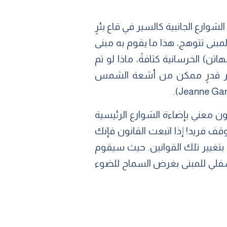
وارع الجانبية كالسير في قاع بئرٍ
لمبنى تتوهج، هذا ما يقوم به مبنى
Jean ).أو حتى في أكثر غابات (مانهاتن) الخرسانية كثافةً، ماذا لو تم
ى أكبر قدرٍ ممكن من أشعة الشمس
ن معني بإضاءة الشوارع الرئيسية
 الكتل السكنية مظلمة، تقول (Jean Gang): «يا له من موقف فريد! إذا اتبعت القانون فإنك
 بتغيير تلك القوانين. حيث سيقوم
لقطاع السفلي للمبنى بغرض السماح للضوء