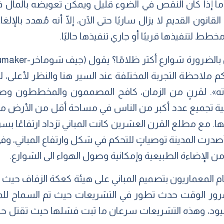
أما إذا كان النقص في الضوء قليل ويمكن تعويضه بالمال
ون القديم لا يزال ساريًا حتى الآن، إلّا أنه مُهدد بالإلغاء
 لتنفيذها قريبًا أو جاري تنفيذها حاليًا.
 ملاحظة التجربة المختلفة عند السير هنا والنظر لأعلى، ل
ته». لقرنٍ من الزمان، كافح المصممون والمخططون وصنَّ
يفية تجميع عدد أكبر من الناس في مساحة أقل من الأرض مع 
مع مطلع القرن العشرين كانت المباني تزداد ارتفاعًا بسر
ن الإضاءة الطبيعية وإمكانية وصول الهواء الى الشوارع.
لمعماريون بتصميم المباني على هيئة كعكة الزفاف حيث الارتدا
مرور الوقت حدث تطور في التشريعات حيث تم السماح للم
 قيود، وهذه التشريعات سرعان ما ثبت فشلها حيث تقتل حيو