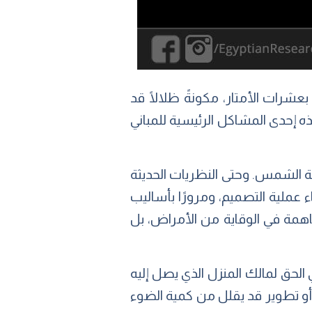
بالأرض بعشرات الأمتار، مكونةً ظلالًا قد
ذه إحدى المشاكل الرئيسية للمباني
الشمس. وحتى النظريات الحديثة
ء عملية التصميم، ومرورًا بأساليب
اهمة في الوقاية من الأمراض، بل
Right T هو قانون إنجليزي دخل حيز التنفيذ منذ عام 1832م، يعطي الحق لمالك المنزل الذي يصل إليه
، ويمنع أي بناء أو تطوير قد يقلل من كمية الضوء