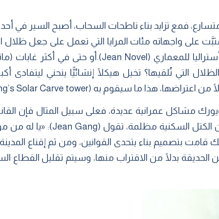
ع، فمع تزايد بناء ناطحات السحاب، أصبح السير في أحد الش
ُثبَّت على واجهاته مئات المرايا التي تعمل على جعل ظلال ا
(One Central Park) في سيدني بأستراليا للمعماري (Novel
ظلال التي تُلقيها؟ تخيل هيكلًا إنشائيًّا ينحني ليتفاد
ا ما سيقوم به (Jeanne Gang’s Solar Carve tower).
ورك مشاكل عمرانية عديدة، فعلى سبيل المثال فإن القانو
المتسعة تاركًا المساحات البينية بين
ك قامت بتصميم بناء يتحدى القوانين، ومن ثم إقناع المدينة
الارتداد بعيدًا عن الحديقة بدلًا من الاقتراب منها، وسيتم تقليل ا