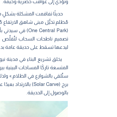
وتؤدي إلى عواقب حضرية وخيمة.
حديثًا تفاقمت المشكلة بشكلٍ متسار
مُظلم.تخيًّل مبنى شاهق الارتفاع م
تصميم ناطحات السحاب لتُقلِّص ال
ليدعها تسقط على حديقة عامة بدلًا من اعتراضها، هذ
يخلق تشريع البناء في مدينة نيوي
ستُلقي بالشوارع في الظلام.» ولذل
برج (Solar Carve) ب
بالوصول إلى الحديقة.