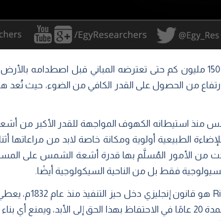
يقطع ضوء الشمس مسافة 150 مليون كم حتى تعترضه المباني قبل اصطدامه 
ارتفاع من الحصول على القدر الكافي من الضوء، حيث تُعد ه
منذ استيطانه الكهوف المواجهة للقدر الأكبر من أشعة 
ضاءة الطبيعية أولوية ومكانة خاصة لابد من مراعاتها أثنا
صبحت من الأمور المُسلَّم بها قدرة أشعة الشمس على المس
يولوجية فقط بل من الناحية السيكولوجية أيضًا.
(الحق في الضوء-(o Light
ضوء الشمس من فتحات محددة لمدة 20 عامًا في الاحتفاظ بهذا الحق إلى الأبد