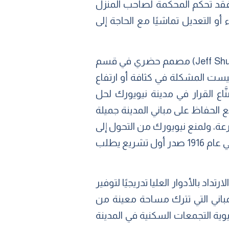
 فقد تحكم المحكمة لصاحب المنزل
 أو التعديل تماشيًا مع الحاجة إلى
ولكن هل يعني بناء مباني أطول بالضرورة شوارع أكثر ظلامًا؟ يقول (جيف شوماخر-Jeff Shumaker) مصمم حضري في قسم
يست المشكلة في كثافة أو ارتفاع
اع القرار في مدينة نيويورك لحل
الحفاظ على مباني المدينة جميلة
عة، ولمنع نيويورك من التحول إلى
غابة مظلمة من الطوب والحجارة أصدرت المدينة توصياتٍ للتحكم في شكل وارتفاع المباني، وفي عام 1916 صدر أول تشريع يطلب
د بالأدوار العليا تدريجيًا لتوفير
باني التي تترك مساحة معينة من
ية التجمعات السكنية في المدينة