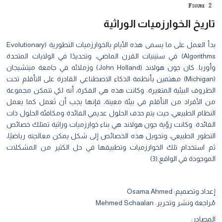
تاريخ الخوارزميات الوراثية
بدأ العمل على ما يسمى هذه الأيام بالخوارزميات التطورية (Evolutionary
Algorithms) في ستينيات القرن الماضي، وتحديدًا في الولايات المتحدة
وأوربا. كان جون هولاند (John Holland) وزملائه في جامعة ميتشيجان
(Michigan) مهتمين بأنظمة الذكاء الاصطناعي القادرة على التأقلم تحت
الظروف البيئية المتغيرة. وكانت هذه هي الفكرة، أنه لكي تتمكن مجموعة
من الأفراد من التأقلم في بيئة معينة، فإنها يجب أن تَعمل كما يعمل
النظام الطبيعي، حيث يتم حذف الحلول عديمي الفائدة ومكافئة الحلول ذات
الفائدة. وكانت رؤية جون هولاند هي بناء خوارزميات وراثية تمتلك خصائص
التطور الطبيعي، وتحويل هذه الخصائص إلى شكل يمكن معالجته رياضيًا،
ثم استخدام تلك الخوارزميات وتطبيقها في حل الكثير من المشكلات
الموجودة في الواقع.(3)
إعداد وتصميم:
Osama Ahmed
مُراجعة ونشر وتحرير:
Mehmed Schaalan
المصادر: