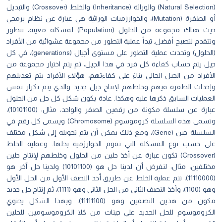
(Natural Selection) والوراثة (Inheritance) والخلط (Crossover) والتبديل
أو الطفرة (Mutation)، والخوارزميات الوراثية هي عبارة عن نظام برمجي
حيث هناك مجموعة من الحلول (Population) لمشكلة معينة، تتطور
وتتقدم لتصبح أفضل. تبدأ عملية التطور من مجموعة عشوائية من الأفراد
(الحلول) وتحدث عملية التطور على مستوى أجيال (generations)، في كل
جيل يتم حساب كفاءة كل فرد في هذا الجيل، ثم يتم اختيار مجموعة من
الأفراد من الجيل الحالي بناءً على كفاءتهم، هؤلاء الأفراد يتم تعديلهم
وإحداث الطفرة فيهم وخلطهم لإنتاج جيل جديد والذي يتم تكرار نفس
العمليات السابق ذكرها عليه وهكذا. عادة يكون شكل كل حل من الحلول
عبارة عن سلسلة مكونة من رقمين الصفر والواحد، مثال: (10101100)،
وتسمى هذه السلسلة كروموسوم (Chromosome) ويسمى كل رقم في
السلسلة جين (Gene)، ومع ذلك يمكن أن يتم تحويله إلى شكل مختلف
على حسب نوع المشكلة التي تقوم الخوارزمية بحلها. وعملية الخلط
(Crossover) تكون عبارة عن أخذ حلين من الحلول وخلطهم لإنتاج حلين
مختلفين، مثال: لنفرض أن لدينا حل هو (10101100) ولدينا حل آخر هو
(11110000)، تتم عملية الخلط عن طريق أخذ النصف الأول من الحل الأول
وهو (1100)، وأخذ النصف الثاني من الحل الثاني وهو (1111)، ثم إنتاج حل جديد
مكون من هذين النصفين وهو (11111100)، وبهذا الشكل يحتوي
الكروموسوم للحل الجديد علي جينات من كلا الكروموسومين للحلين