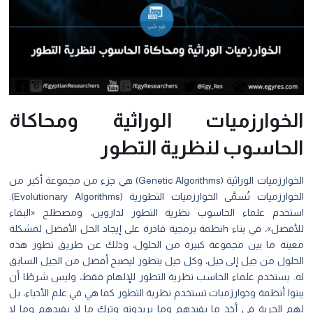
الخوارزميات الوراثية ومحاكاة
الحاسوب لنظرية التطور
الخوارزميات الوراثية (Genetic Algorithms) هي جزء من مجموعة أكبر من
الخوارزميات تُسمَّى الخوارزميات التطورية (Evolutionary Algorithms).
استخدم علماء الحاسوب نظرية التطور لداروين، ومصطلح «البقاء
للأفضل»، في بناء hنظمة برمجية قادرة على إيجاد الحل الأفضل لمشكلة
معينة ما بين مجموعة كبيرة من الحلول، وذلك عن طريق تطور هذه
الحلول من جيل إلى جيل، وكل جيل يتطور ليصبح أفضل من الجيل السابق
له. يستخدم علماء الحاسب نظرية التطور للإلهام فقط، وليس شرطًا أن
يبنوا أنظمة وخوارزميات تستخدم نظرية التطور كما هي في علم الأحياء، بل
لهم الحرية في أخذ ما يفيدهم وما يريدونه وترك ما لا يفيدهم وما لا